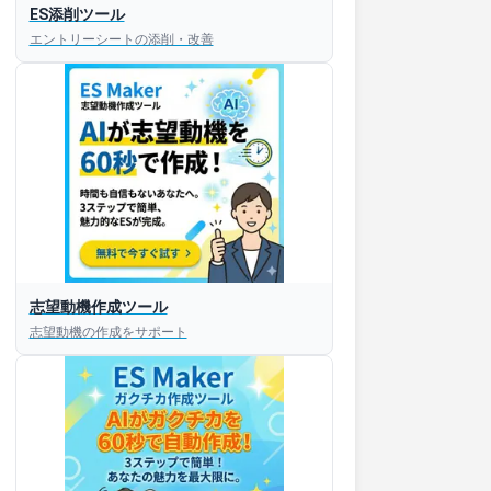
ES添削ツール
エントリーシートの添削・改善
志望動機作成ツール
志望動機の作成をサポート
すぐESを
してほしい！