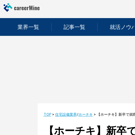
業界一覧
記事一覧
就活ノウ
TOP
>
住宅設備業界
/
ホーチキ
>
【ホーチキ】新卒