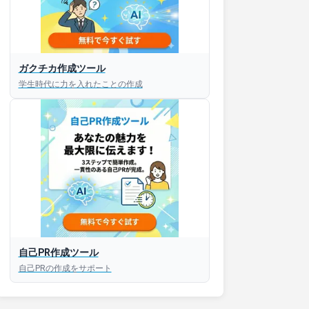
ガクチカ作成ツール
接対策アプリ【無料】
学生時代に力を入れたことの作成
以内にあなたのESを添削
以内にあなただけのESを
対話して面接練習ができ
S版はこちら
自己PR作成ツール
自己PRの作成をサポート
roid版はこちら