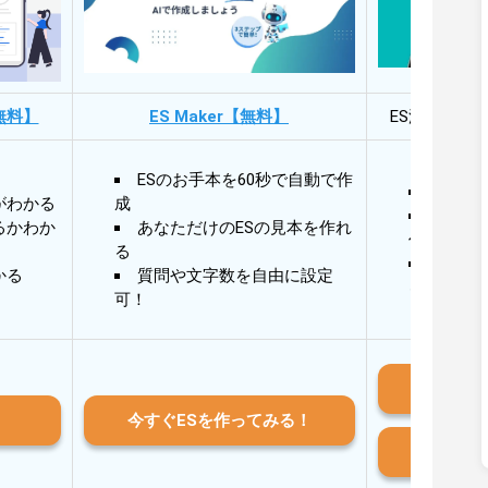
無料】
ES Maker【無料】
ES添削・面
ESのお手本を60秒で自動で作
30秒
がわかる
成
30秒
るかわか
あなただけのESの見本を作れ
作成
る
AIと
かる
質問や文字数を自由に設定
る
可！
iO
今すぐESを作ってみる！
And