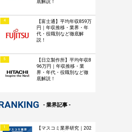
底解説！
4
【富士通】平均年収859万
円｜年収推移・業界・年
代・役職別など徹底解
説！
5
【日立製作所】平均年収8
96万円｜年収推移・業
界・年代・役職別など徹
底解説！
RANKING
- 業界記事 -
1
【マスコミ業界研究｜202