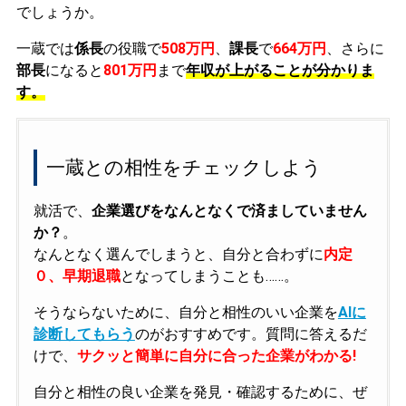
でしょうか。
一蔵では
係長
の役職で
508万円
、
課長
で
664万円
、さらに
部長
になると
801万円
まで
年収が上がることが分かりま
す。
一蔵との相性をチェックしよう
就活で、
企業選びをなんとなくで済ましていません
か？
。
なんとなく選んでしまうと、自分と合わずに
内定
０、早期退職
となってしまうことも……。
そうならないために、自分と相性のいい企業を
AIに
診断してもらう
のがおすすめです。質問に答えるだ
けで、
サクッと簡単に自分に合った企業がわかる!
自分と相性の良い企業を発見・確認するために、ぜ