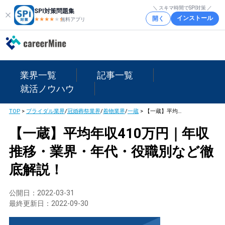
＼ スキマ時間でSPI対策 ／
SPI対策問題集
インストール
開く
★★★★
★
★
無料アプリ
業界一覧
記事一覧
就活ノウハウ
TOP
>
ブライダル業界
/
冠婚葬祭業界
/
着物業界
/
一蔵
>
【一蔵】平均年収410万円｜年収推移・業界・年代・役職別など徹底解説！
【一蔵】平均年収410万円｜年収
推移・業界・年代・役職別など徹
底解説！
公開日：
2022-03-31
最終更新日：
2022-09-30