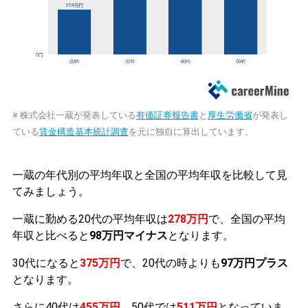
※ 株式会社一蔵が発表している
有価証券報告書
と
厚生労働省
が発表し
ている
賃金構造基本統計調査
を元に独自に算出しています。
一蔵の年代別の平均年収と全国の平均年収を比較して見
てみましょう。
一蔵に勤める20代の平均年収は
278万円
で、全国の平均
年収と比べると
98万円マイナス
となります。
30代になると
375万円
で、20代の時よりも
97万円プラス
となります。
さらに40代は
455万円
、50代では
511万円
となっていま