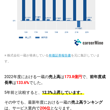
※ 株式会社一蔵が発表している
有価証券報告書
を元に集計していま
す。
2022年度における一蔵の
売上高
は
173.8億円
で、
前年度成
長率
は
133.6%
でした。
5年前と比較すると、
12.3%上昇しています。
その中でも、最新年度における一蔵の
売上高ランキング
は、サービス業内で
206位
となります。