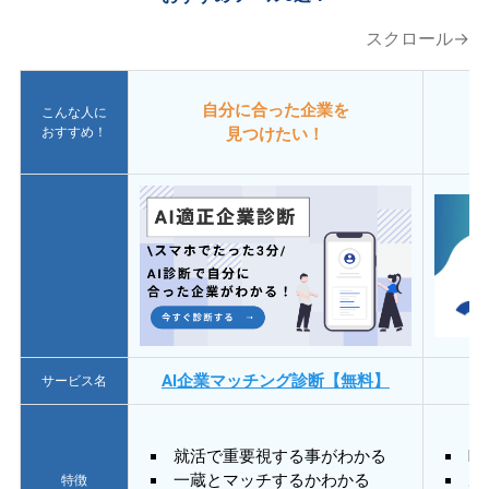
スクロール→
自分に合った企業を
こんな人に
おすすめ！
見つけたい！
AI企業マッチング診断【無料】
サービス名
就活で重要視する事がわかる
E
一蔵とマッチするかわかる
あ
特徴