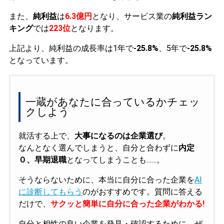
また、
純利益
は
6.3億円
となり、サービス業の
純利益ラン
キング
では
223位
となります。
上記より、純利益の成長率は1年で
-25.8%
、5年で
-25.8%
となっています。
一蔵があなたに合っているかチェッ
クしよう
就活する上で、
大事になるのは企業選び
。
なんとなく選んでしまうと、自分と合わずに
内定
０、早期退職
となってしまうことも……。
そうならないために、本当に自分に合った企業を
AI
に診断してもらう
のがおすすめです。質問に答える
だけで、
サクッと簡単に自分に合った企業がわかる!
自分と相性の良い企業を発見・確認するために、ぜ