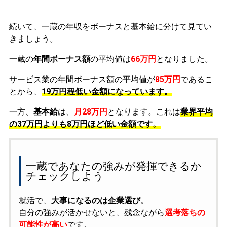
続いて、一蔵の年収をボーナスと基本給に分けて見てい
きましょう。
一蔵の
年間ボーナス額
の平均値は
66万円
となりました。
サービス業の年間ボーナス額の平均値が
85万円
であるこ
とから、
19万円程低い金額になっています。
一方、
基本給
は、
月28万円
となります。これは
業界平均
の
37万円よりも8万円ほど低い金額です。
一蔵であなたの強みが発揮できるか
チェックしよう
就活で、
大事になるのは企業選び
。
自分の強みが活かせないと、残念ながら
選考落ちの
可能性が高い
です。