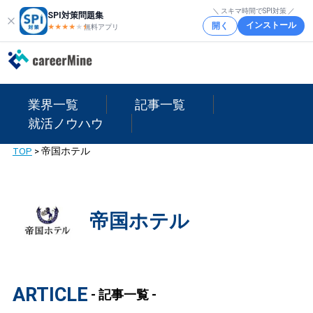
＼ スキマ時間でSPI対策 ／
SPI対策問題集
インストール
開く
★★★★
★
★
無料アプリ
業界一覧
記事一覧
就活ノウハウ
TOP
>
帝国ホテル
帝国ホテル
ARTICLE
- 記事一覧 -