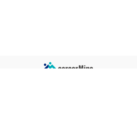
サイトコンテンツ
サイト情報
業界一覧
運営会社
企業一覧
プライバシーポリシー
タグ一覧
記事制作ポリシー
監修者メッセージ
編集部紹介
よくある質問