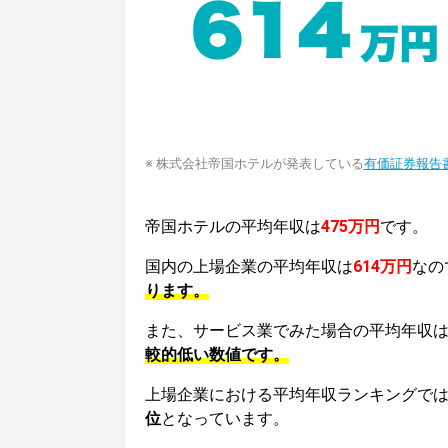
※ 株式会社帝国ホテルが発表している
有価証券報告
帝国ホテルの平均年収は
475万円
です。
国内の上場企業の平均年収は
614万円
なの
ります。
また、サービス業でみた場合の平均年収
較的低い数値です。
上場企業における平均年収ランキングで
位
となっています。