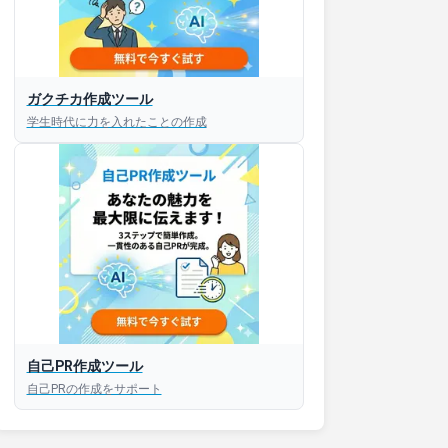
接対策アプリ【無料】
ガクチカ作成ツール
学生時代に力を入れたことの作成
以内にあなたのESを添削
以内にあなただけのESを
対話して面接練習ができ
S版はこちら
自己PR作成ツール
roid版はこちら
自己PRの作成をサポート