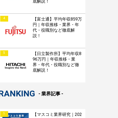
底解説！
4
【富士通】平均年収859万
円｜年収推移・業界・年
代・役職別など徹底解
説！
5
【日立製作所】平均年収8
96万円｜年収推移・業
界・年代・役職別など徹
底解説！
RANKING
- 業界記事 -
1
【マスコミ業界研究｜202