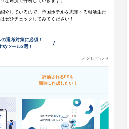
様々な角度で分析していきます。
も紹介しているので、帝国ホテルを志望する就活生だ
生はぜひチェックしてみてください！
ルの選考対策に必須！
/
すめツール3選！
スクロール→
評価されるESを
今
簡単に作成したい！
添削