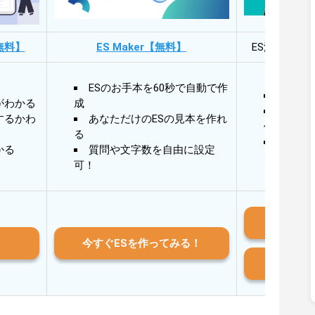
無料】
ES Maker【無料】
ES添削・面
ESのお手本を60秒で自動で作
30秒
がわかる
成
30秒
するかわ
あなただけのESの見本を作れ
作成
る
AIと
かる
質問や文字数を自由に設定
る
可！
iO
今すぐESを作ってみる！
And