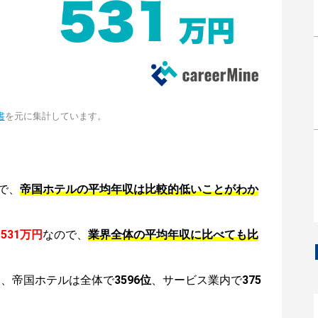
書
を元に集計しています。
で、
帝国ホテルの平均年収は比較的低いことがわか
は
531万円
なので、
業界全体の平均年収に比べても比
は、帝国ホテルは全体で
3596位
、サービス業内で
375