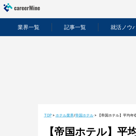
業界一覧
記事一覧
就活ノウ
TOP
>
ホテル業界
/
帝国ホテル
>
【帝国ホテル】平均