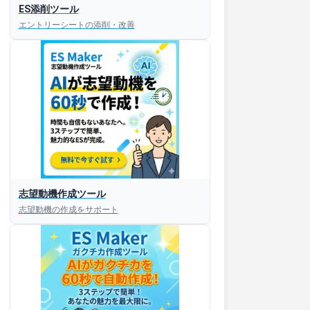
ES添削ツール
エントリーシートの添削・改善
すぐESを
志望動機作成ツール
してほしい！
志望動機の作成をサポート