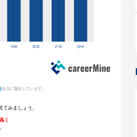
書
を元に集計しています。
見てみましょう。
円高く
。