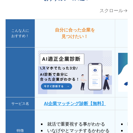
スクロール→
自分に合った企業を
こんな人に
おすすめ！
見つけたい！
AI企業マッチング診断【無料】
サービス名
就活で重要視する事がわかる
E
いなげやとマッチするかわかる
あ
特徴