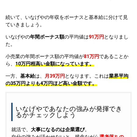
続いて、いなげやの年収をボーナスと基本給に分けて見
ていきましょう。
いなげやの
年間ボーナス額
の平均値は
91万円
となりまし
た。
小売業の年間ボーナス額の平均値が
81万円
であることか
ら、
10万円程高い金額になっています。
一方、
基本給
は、
月39万円
となります。これは
業界平均
の
35万円よりも4万円ほど高い金額です。
いなげやであなたの強みが発揮でき
るかチェックしよう
就活で、
大事になるのは企業選び
。
自分の強みが活かせないと、残念ながら
選考落ちの