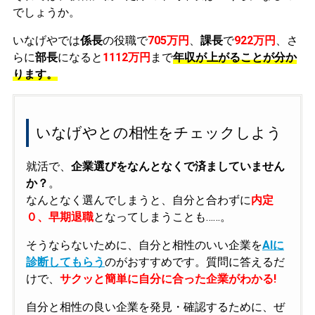
でしょうか。
いなげやでは
係長
の役職で
705万円
、
課長
で
922万円
、さ
らに
部長
になると
1112万円
まで
年収が上がることが分か
ります。
いなげやとの相性をチェックしよう
就活で、
企業選びをなんとなくで済ましていません
か？
。
なんとなく選んでしまうと、自分と合わずに
内定
０、早期退職
となってしまうことも……。
そうならないために、自分と相性のいい企業を
AIに
診断してもらう
のがおすすめです。質問に答えるだ
けで、
サクッと簡単に自分に合った企業がわかる!
自分と相性の良い企業を発見・確認するために、ぜ