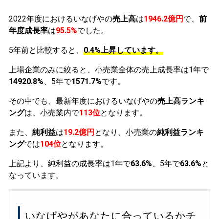
2022年度におけるいなげやの
売上高
は
1946.2億円
で、
前
年度成長率
は
95.5%
でした。
5年前と比較すると、
0.4%上昇しています。
上場企業のみに絞ると、小売業全体の売上成長率は1年で
14920.8%
、5年で
1571.7%
です。
その中でも、最新年度におけるいなげやの
売上高ランキ
ング
は、小売業内で
113位
となります。
また、
純利益
は
19.2億円
となり、小売業の
純利益ランキ
ング
では
104位
となります。
上記より、純利益の成長率は1年で
63.6%
、5年で
63.6%
と
なっています。
いなげやがあなたに合っているかチ