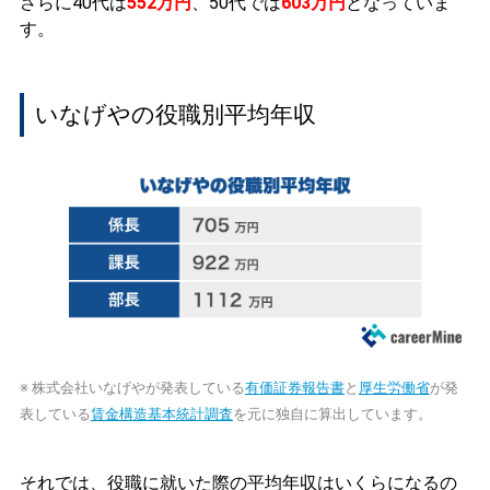
さらに40代は
552万円
、50代では
603万円
となっていま
す。
いなげやの役職別平均年収
※ 株式会社いなげやが発表している
有価証券報告書
と
厚生労働省
が発
表している
賃金構造基本統計調査
を元に独自に算出しています。
それでは、役職に就いた際の平均年収はいくらになるの