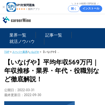
＼ スキマ時間でSPI対策 ／
SPI対策問題集
インストール
開く
★★★★
★
★
無料アプリ
業界一覧
記事一覧
就活ノウハウ
TOP
>
スーパー業界
/
いなげや
>
【いなげや】平均年収569万円｜年収推移・業界・年代・役職別など徹底解説！
【いなげや】平均年収569万円｜
年収推移・業界・年代・役職別な
ど徹底解説！
公開日：
2022-03-31
最終更新日：
2022-09-30