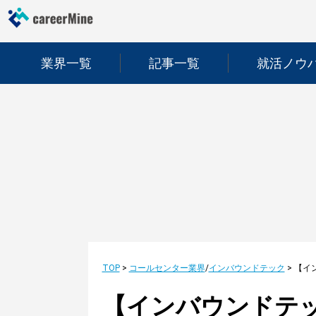
業界一覧
記事一覧
就活ノウ
TOP
>
コールセンター業界
/
インバウンドテック
>
【インバウンドテ