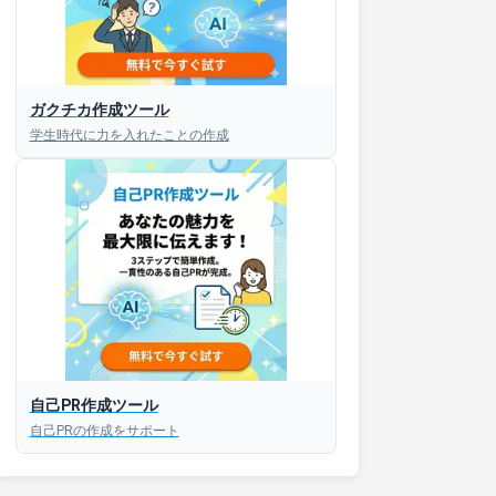
ガクチカ作成ツール
学生時代に力を入れたことの作成
接対策アプリ【無料】
以内にあなたのESを添削
以内にあなただけのESを
対話して面接練習ができ
自己PR作成ツール
自己PRの作成をサポート
S版はこちら