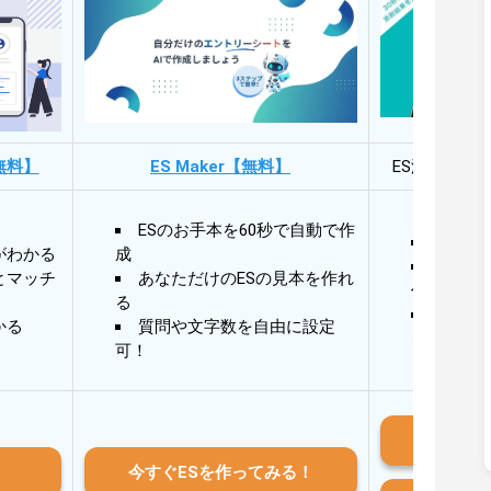
無料】
ES Maker【無料】
ES添削・面
ESのお手本を60秒で自動で作
30秒
がわかる
成
30秒
とマッチ
あなただけのESの見本を作れ
作成
る
AIと
かる
質問や文字数を自由に設定
る
可！
iO
今すぐESを作ってみる！