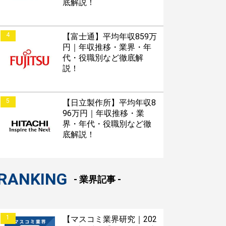
底解説！
4
【富士通】平均年収859万
円｜年収推移・業界・年
代・役職別など徹底解
説！
5
【日立製作所】平均年収8
96万円｜年収推移・業
界・年代・役職別など徹
底解説！
RANKING
- 業界記事 -
1
【マスコミ業界研究｜202