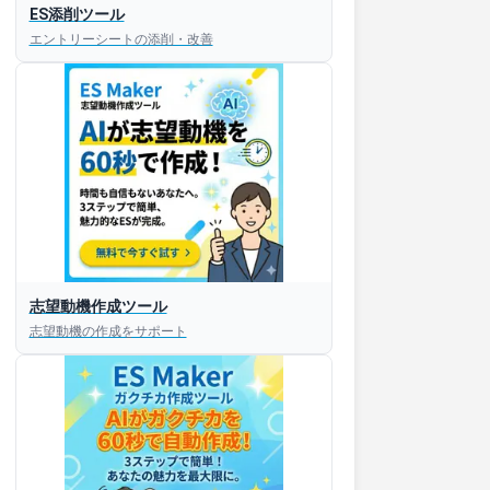
ES添削ツール
エントリーシートの添削・改善
志望動機作成ツール
志望動機の作成をサポート
すぐESを
してほしい！