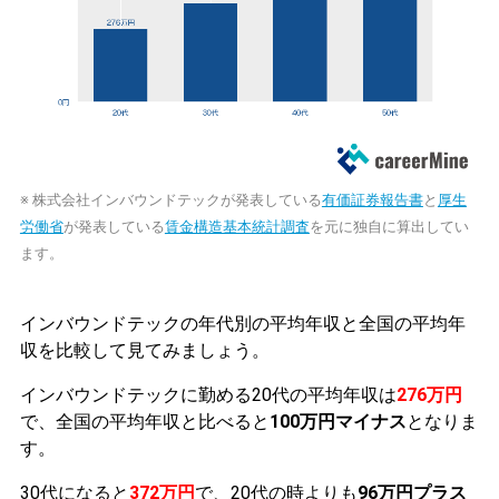
※ 株式会社インバウンドテックが発表している
有価証券報告書
と
厚生
労働省
が発表している
賃金構造基本統計調査
を元に独自に算出してい
ます。
インバウンドテックの年代別の平均年収と全国の平均年
収を比較して見てみましょう。
インバウンドテックに勤める20代の平均年収は
276万円
で、全国の平均年収と比べると
100万円マイナス
となりま
す。
30代になると
372万円
で、20代の時よりも
96万円プラス