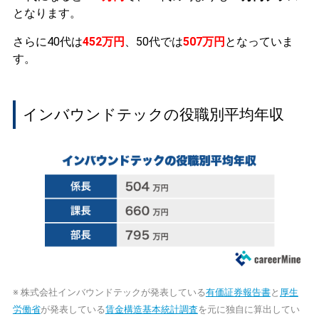
となります。
さらに40代は
452万円
、50代では
507万円
となっていま
す。
インバウンドテックの役職別平均年収
※ 株式会社インバウンドテックが発表している
有価証券報告書
と
厚生
労働省
が発表している
賃金構造基本統計調査
を元に独自に算出してい