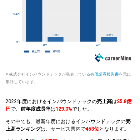
※ 株式会社インバウンドテックが発表している
有価証券報告書
を元に
集計しています。
2022年度におけるインバウンドテックの
売上高
は
25.8億
円
で、
前年度成長率
は
129.0%
でした。
その中でも、最新年度におけるインバウンドテックの
売
上高ランキング
は、サービス業内で
453位
となります。