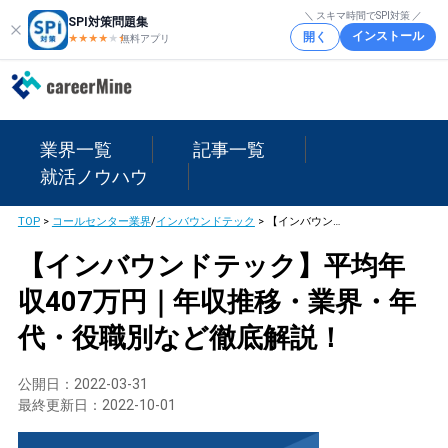
＼ スキマ時間でSPI対策 ／
SPI対策問題集
インストール
開く
★★★★
★
★
無料アプリ
業界一覧
記事一覧
就活ノウハウ
TOP
>
コールセンター業界
/
インバウンドテック
>
【インバウンドテック】平均年収407万円｜年収推移・業界・年代・役職別など徹底解説！
【インバウンドテック】平均年
収407万円｜年収推移・業界・年
代・役職別など徹底解説！
公開日：
2022-03-31
最終更新日：
2022-10-01