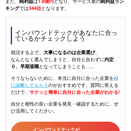
また、
純利益
は
1.8億円
となり、サービス業の
純利益ラン
キング
では
344位
となります。
インバウンドテックがあなたに合っ
ているかチェックしよう
就活する上で、
大事になるのは企業選び
。
なんとなく選んでしまうと、自分と合わずに
内定
０、早期退職
となってしまうことも……。
そうならないために、本当に自分に合った企業を
AI
に診断してもらう
のがおすすめです。質問に答える
だけで、
サクッと簡単に自分に合った企業がわかる!
自分と相性の良い企業を発見・確認するために、ぜ
ひ活用してください。
インバウンドテックが