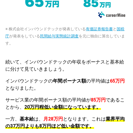
※ 株式会社インバウンドテックが発表している
有価証券報告書
と
国税
庁
が発表をしている
民間給与実態統計調査
を元に独自に算出していま
す。
続いて、インバウンドテックの年収をボーナスと基本給
に分けて見ていきましょう。
インバウンドテックの
年間ボーナス額
の平均値は
65万円
となりました。
サービス業の年間ボーナス額の平均値が
85万円
であるこ
とから、
20万円程低い金額になっています。
一方、
基本給
は、
月28万円
となります。これは
業界平均
の
37万円よりも8万円ほど低い金額です。