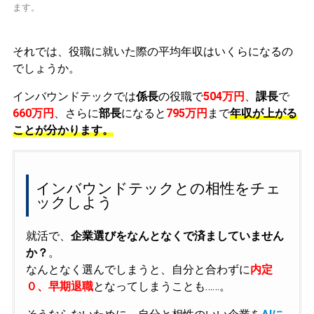
ます。
それでは、役職に就いた際の平均年収はいくらになるの
でしょうか。
インバウンドテックでは
係長
の役職で
504万円
、
課長
で
660万円
、さらに
部長
になると
795万円
まで
年収が上がる
ことが分かります。
インバウンドテックとの相性をチェ
ックしよう
就活で、
企業選びをなんとなくで済ましていません
か？
。
なんとなく選んでしまうと、自分と合わずに
内定
０、早期退職
となってしまうことも……。