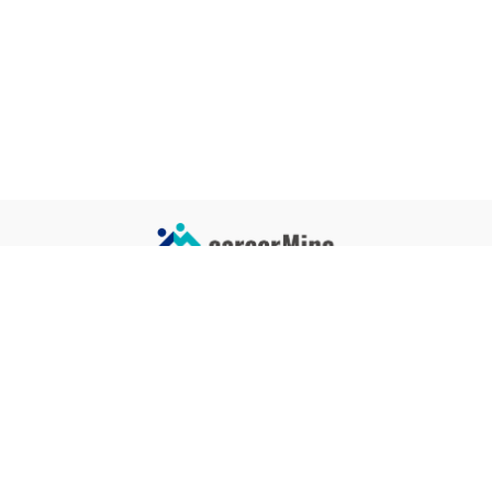
サイトコンテンツ
サイト情報
業界一覧
運営会社
企業一覧
プライバシーポリシー
タグ一覧
記事制作ポリシー
監修者メッセージ
編集部紹介
よくある質問