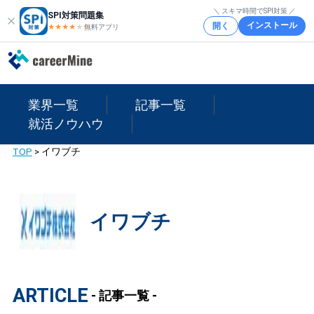
＼ スキマ時間でSPI対策 ／
SPI対策問題集
インストール
開く
★★★★
★
★
無料アプリ
業界一覧
記事一覧
就活ノウハウ
TOP
>
イワブチ
イワブチ
ARTICLE
- 記事一覧 -