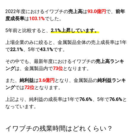
2022年度におけるイワブチの
売上高
は
93.0億円
で、
前年
度成長率
は
103.1%
でした。
5年前と比較すると、
2.1%上昇しています。
上場企業のみに絞ると、金属製品全体の売上成長率は1年
で
22.1%
、5年で
43.1%
です。
その中でも、最新年度におけるイワブチの
売上高ランキ
ング
は、金属製品内で
73位
となります。
また、
純利益
は
3.6億円
となり、金属製品の
純利益ランキ
ング
では
72位
となります。
上記より、純利益の成長率は1年で
76.6%
、5年で
76.6%
と
なっています。
イワブチの残業時間はどれくらい？