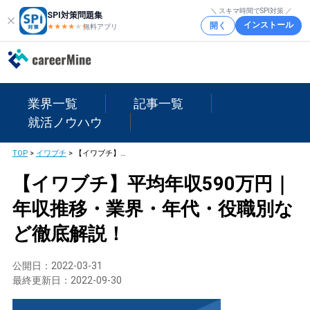
＼ スキマ時間でSPI対策 ／
SPI対策問題集
インストール
開く
★★★★
★
★
無料アプリ
業界一覧
記事一覧
就活ノウハウ
TOP
>
イワブチ
>
【イワブチ】平均年収590万円｜年収推移・業界・年代・役職別など徹底解説！
【イワブチ】平均年収590万円｜
年収推移・業界・年代・役職別な
ど徹底解説！
公開日：
2022-03-31
最終更新日：
2022-09-30