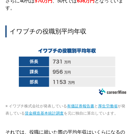
さらに40代は
570万円
、50代では
636万円
となっていま
す。
イワブチの役職別平均年収
※ イワブチ株式会社が発表している
有価証券報告書
と
厚生労働省
が発
表している
賃金構造基本統計調査
を元に独自に算出しています。
それでは、役職に就いた際の平均年収はいくらになるの