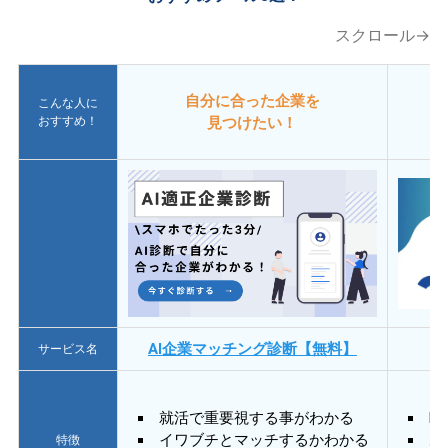
スクロール→
自分に合った企業を
こんな人に
おすすめ！
見つけたい！
AI企業マッチング診断【無料】
サービス名
就活で重要視する事がわかる
E
イワブチとマッチするかわかる
あ
特徴