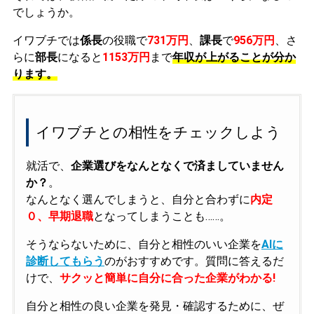
でしょうか。
イワブチでは
係長
の役職で
731万円
、
課長
で
956万円
、さ
らに
部長
になると
1153万円
まで
年収が上がることが分か
ります。
イワブチとの相性をチェックしよう
就活で、
企業選びをなんとなくで済ましていません
か？
。
なんとなく選んでしまうと、自分と合わずに
内定
０、早期退職
となってしまうことも……。
そうならないために、自分と相性のいい企業を
AIに
診断してもらう
のがおすすめです。質問に答えるだ
けで、
サクッと簡単に自分に合った企業がわかる!
自分と相性の良い企業を発見・確認するために、ぜ