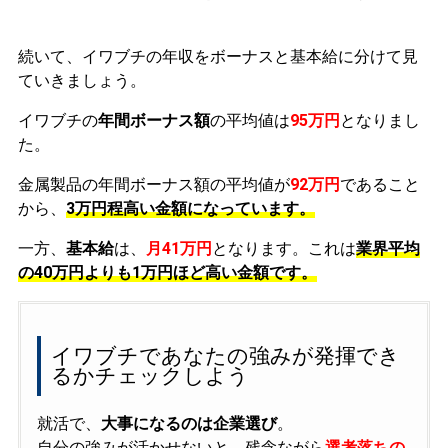
続いて、イワブチの年収をボーナスと基本給に分けて見
ていきましょう。
イワブチの
年間ボーナス額
の平均値は
95万円
となりまし
た。
金属製品の年間ボーナス額の平均値が
92万円
であること
から、
3万円程高い金額になっています。
一方、
基本給
は、
月41万円
となります。これは
業界平均
の
40万円よりも1万円ほど高い金額です。
イワブチであなたの強みが発揮でき
るかチェックしよう
就活で、
大事になるのは企業選び
。
自分の強みが活かせないと、残念ながら
選考落ちの