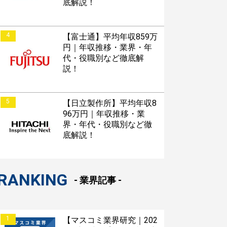
底解説！
4
【富士通】平均年収859万
円｜年収推移・業界・年
代・役職別など徹底解
説！
5
【日立製作所】平均年収8
96万円｜年収推移・業
界・年代・役職別など徹
底解説！
RANKING
- 業界記事 -
1
【マスコミ業界研究｜202