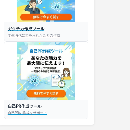
接対策アプリ【無料】
ガクチカ作成ツール
学生時代に力を入れたことの作成
以内にあなたのESを添削
以内にあなただけのESを
対話して面接練習ができ
S版はこちら
自己PR作成ツール
自己PRの作成をサポート
roid版はこちら