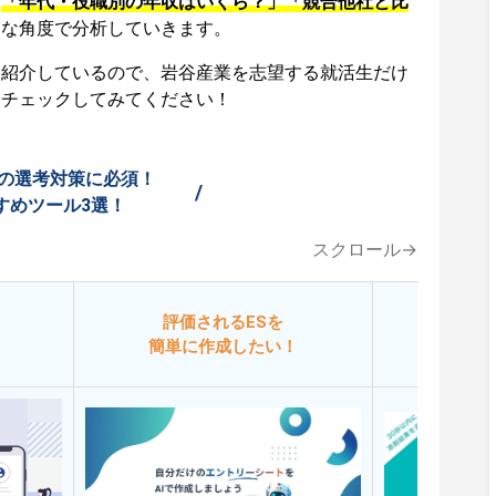
、
「年代・役職別の年収はいくら？」「競合他社と比
々な角度で分析していきます。
も紹介しているので、岩谷産業を志望する就活生だけ
ひチェックしてみてください！
の選考対策に必須！
/
すめツール3選！
スクロール→
評価されるESを
今
簡単に作成したい！
添削