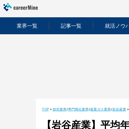
業界一覧
記事一覧
就活ノウ
TOP
>
卸売業界
/
専門商社業界
/
産業ガス業界
/
岩谷産業
【岩谷産業】平均年