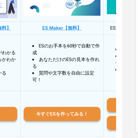
無料】
ES Maker【無料】
ES添削・面
ESのお手本を60秒で自動で作
30秒
がわかる
成
30秒
るかわか
あなただけのESの見本を作れ
作成
る
AIと
かる
質問や文字数を自由に設定
る
可！
iO
今すぐESを作ってみる！
And