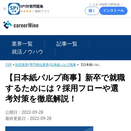
＼ スキマ時間でSPI対策 ／
SPI対策問題集
インストール
開く
★★★★
★
★
無料アプリ
業界一覧
記事一覧
就活ノウハウ
TOP
>
卸売業界
/
専門商社業界
/
日本紙パルプ商事
>
【日本紙パルプ商事】新卒で就職するためには？採用フローや選考対策を徹底解説！
【日本紙パルプ商事】新卒で就職
するためには？採用フローや選
考対策を徹底解説！
公開日：
2022-09-28
最終更新日：
2022-09-28