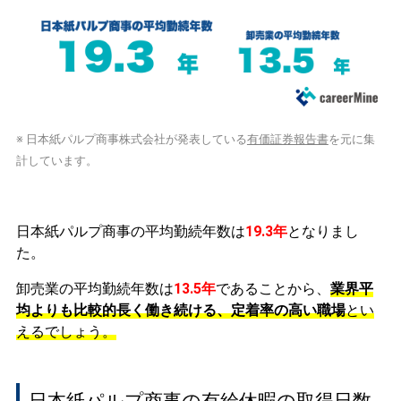
※ 日本紙パルプ商事株式会社が発表している
有価証券報告書
を元に集
計しています。
日本紙パルプ商事の平均勤続年数は
19.3年
となりまし
た。
卸売業の平均勤続年数は
13.5年
であることから、
業界平
均よりも比較的長く働き続ける、定着率の高い職場
とい
えるでしょう。