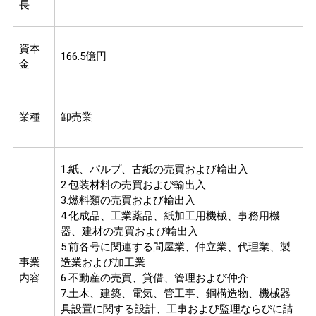
長
資本
166.5億円
金
業種
卸売業
1.紙、パルプ、古紙の売買および輸出入
2.包装材料の売買および輸出入
3.燃料類の売買および輸出入
4.化成品、工業薬品、紙加工用機械、事務用機
器、建材の売買および輸出入
5.前各号に関連する問屋業、仲立業、代理業、製
事業
造業および加工業
内容
6.不動産の売買、貸借、管理および仲介
7.土木、建築、電気、管工事、鋼構造物、機械器
具設置に関する設計、工事および監理ならびに請