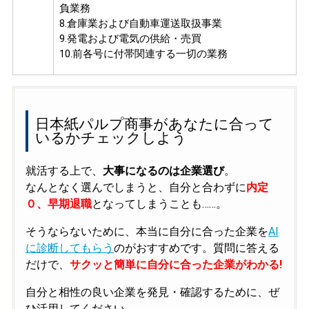
負業務
8.倉庫業および自動車運送取扱事業
9.発電および電気の供給・売買
10.前各号に付帯関連する一切の業務
日本紙パルプ商事があなたに合って
いるかチェックしよう
就活する上で、
大事になるのは企業選び
。
なんとなく選んでしまうと、自分と合わずに
内定
０、早期退職
となってしまうことも……。
そうならないために、本当に自分に合った企業を
AI
に診断してもらう
のがおすすめです。質問に答える
だけで、
サクッと簡単に自分に合った企業がわかる!
自分と相性の良い企業を発見・確認するために、ぜ
ひ活用してください。