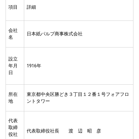
項目
詳細
会社
日本紙パルプ商事株式会社
名
設立
年月
1916年
日
所在
東京都中央区勝どき３丁目１２番１号フォアフロ
地
ントタワー
代表
取締
代表取締役社長 渡 辺 昭 彦
役社