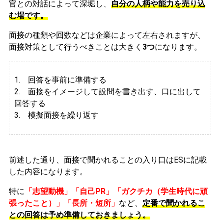
官との対話によって深堀し、
自分の人柄や能力を売り込
む場です。
面接の種類や回数などは企業によって左右されますが、
面接対策として行うべきことは大きく
3つ
になります。
1. 回答を事前に準備する
2.
面接をイメージして設問を書き出す、口に出して
回答する
3. 模擬面接を繰り返す
前述した通り、面接で聞かれることの入り口はESに記載
した内容になります。
特に
「志望動機」「自己PR」「ガクチカ（学生時代に頑
張ったこと）」「長所・短所」
など、
定番で聞かれるこ
との回答は予め準備しておきましょう。