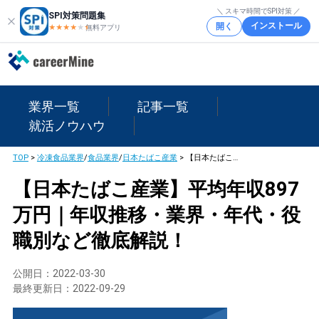
＼ スキマ時間でSPI対策 ／
SPI対策問題集
インストール
開く
★★★★
★
★
無料アプリ
業界一覧
記事一覧
就活ノウハウ
TOP
>
冷凍食品業界
/
食品業界
/
日本たばこ産業
>
【日本たばこ産業】平均年収897万円｜年収推移・業界・年代・役職別など徹底解説！
【日本たばこ産業】平均年収897
万円｜年収推移・業界・年代・役
職別など徹底解説！
公開日：
2022-03-30
最終更新日：
2022-09-29