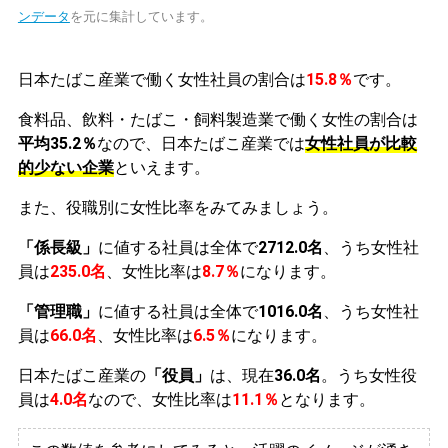
ンデータ
を元に集計しています。
日本たばこ産業で働く女性社員の割合は
15.8％
です。
食料品、飲料・たばこ・飼料製造業で働く女性の割合は
平均35.2％
なので、日本たばこ産業では
女性社員が比較
的少ない企業
といえます。
また、役職別に女性比率をみてみましょう。
「係長級」
に値する社員は全体で
2712.0名
、うち女性社
員は
235.0名
、女性比率は
8.7％
になります。
「管理職」
に値する社員は全体で
1016.0名
、うち女性社
員は
66.0名
、女性比率は
6.5％
になります。
日本たばこ産業の
「役員」
は、現在
36.0名
。うち女性役
員は
4.0名
なので、女性比率は
11.1％
となります。