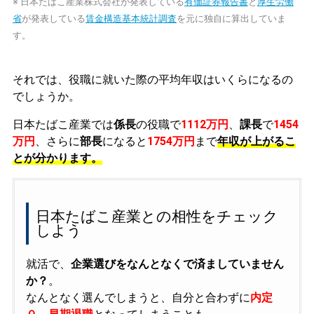
※ 日本たばこ産業株式会社が発表している
有価証券報告書
と
厚生労働
省
が発表している
賃金構造基本統計調査
を元に独自に算出していま
す。
それでは、役職に就いた際の平均年収はいくらになるの
でしょうか。
日本たばこ産業では
係長
の役職で
1112万円
、
課長
で
1454
万円
、さらに
部長
になると
1754万円
まで
年収が上がるこ
とが分かります。
日本たばこ産業との相性をチェック
しよう
就活で、
企業選びをなんとなくで済ましていません
か？
。
なんとなく選んでしまうと、自分と合わずに
内定