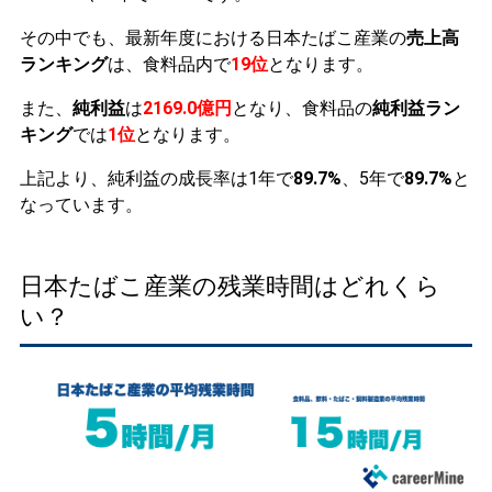
その中でも、最新年度における日本たばこ産業の
売上高
ランキング
は、食料品内で
19位
となります。
また、
純利益
は
2169.0億円
となり、食料品の
純利益ラン
キング
では
1位
となります。
上記より、純利益の成長率は1年で
89.7%
、5年で
89.7%
と
なっています。
日本たばこ産業の残業時間はどれくら
い？