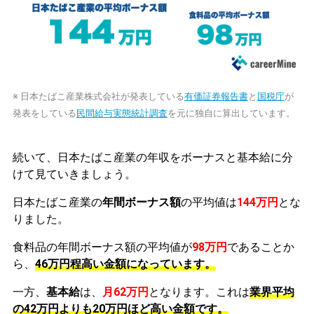
※ 日本たばこ産業株式会社が発表している
有価証券報告書
と
国税庁
が
発表をしている
民間給与実態統計調査
を元に独自に算出しています。
続いて、日本たばこ産業の年収をボーナスと基本給に分
けて見ていきましょう。
日本たばこ産業の
年間ボーナス額
の平均値は
144万円
とな
りました。
食料品の年間ボーナス額の平均値が
98万円
であることか
ら、
46万円程高い金額になっています。
一方、
基本給
は、
月62万円
となります。これは
業界平均
の
42万円よりも20万円ほど高い金額です。