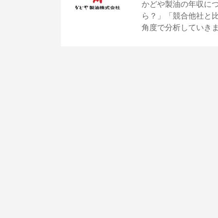
かどや製油の年収に
ら？」「競合他社と
角度で分析していき