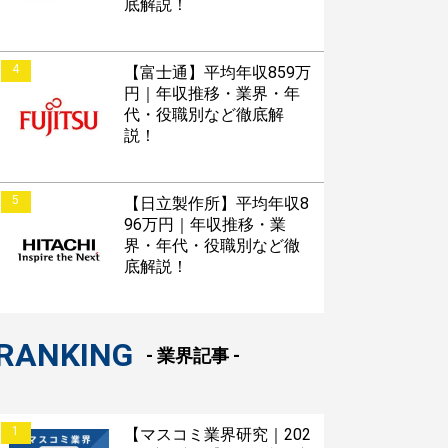
底解説！
4
【富士通】平均年収859万
円｜年収推移・業界・年
代・役職別など徹底解
説！
5
【日立製作所】平均年収8
96万円｜年収推移・業
界・年代・役職別など徹
底解説！
RANKING
- 業界記事 -
1
【マスコミ業界研究｜202