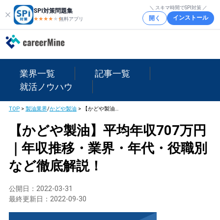
＼ スキマ時間でSPI対策 ／
SPI対策問題集
インストール
開く
★★★★
★
★
無料アプリ
業界一覧
記事一覧
就活ノウハウ
TOP
>
製油業界
/
かどや製油
>
【かどや製油】平均年収707万円｜年収推移・業界・年代・役職別など徹底解説！
【かどや製油】平均年収707万円
｜年収推移・業界・年代・役職別
など徹底解説！
公開日：
2022-03-31
最終更新日：
2022-09-30