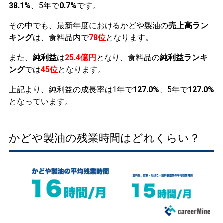
38.1%
、5年で
0.7%
です。
その中でも、最新年度におけるかどや製油の
売上高ラン
キング
は、食料品内で
78位
となります。
また、
純利益
は
25.4億円
となり、食料品の
純利益ランキ
ング
では
45位
となります。
上記より、純利益の成長率は1年で
127.0%
、5年で
127.0%
となっています。
かどや製油の残業時間はどれくらい？