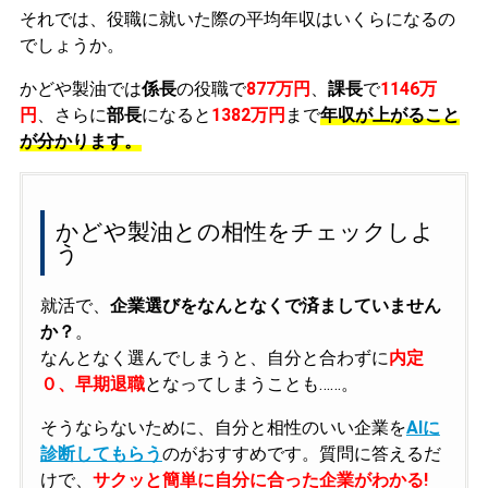
それでは、役職に就いた際の平均年収はいくらになるの
でしょうか。
かどや製油では
係長
の役職で
877万円
、
課長
で
1146万
円
、さらに
部長
になると
1382万円
まで
年収が上がること
が分かります。
かどや製油との相性をチェックしよ
う
就活で、
企業選びをなんとなくで済ましていません
か？
。
なんとなく選んでしまうと、自分と合わずに
内定
０、早期退職
となってしまうことも……。
そうならないために、自分と相性のいい企業を
AIに
診断してもらう
のがおすすめです。質問に答えるだ
けで、
サクッと簡単に自分に合った企業がわかる!