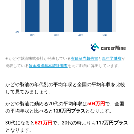
※ かどや製油株式会社が発表している
有価証券報告書
と
厚生労働省
が
発表している
賃金構造基本統計調査
を元に独自に算出しています。
かどや製油の年代別の平均年収と全国の平均年収を比較
して見てみましょう。
かどや製油に勤める20代の平均年収は
504万円
で、全国
の平均年収と比べると
128万円プラス
となります。
30代になると
621万円
で、20代の時よりも
117万円プラス
となります。