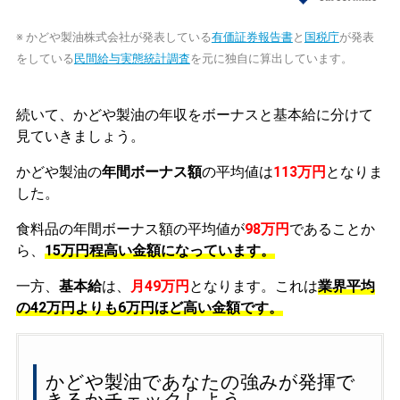
※ かどや製油株式会社が発表している
有価証券報告書
と
国税庁
が発表
をしている
民間給与実態統計調査
を元に独自に算出しています。
続いて、かどや製油の年収をボーナスと基本給に分けて
見ていきましょう。
かどや製油の
年間ボーナス額
の平均値は
113万円
となりま
した。
食料品の年間ボーナス額の平均値が
98万円
であることか
ら、
15万円程高い金額になっています。
一方、
基本給
は、
月49万円
となります。これは
業界平均
の
42万円よりも6万円ほど高い金額です。
かどや製油であなたの強みが発揮で
きるかチェックしよう