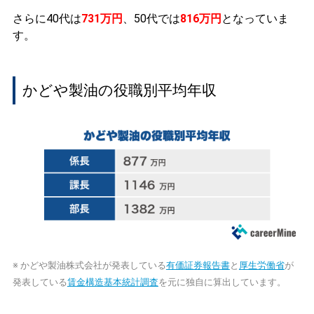
さらに40代は
731万円
、50代では
816万円
となっていま
す。
かどや製油の役職別平均年収
※ かどや製油株式会社が発表している
有価証券報告書
と
厚生労働省
が
発表している
賃金構造基本統計調査
を元に独自に算出しています。