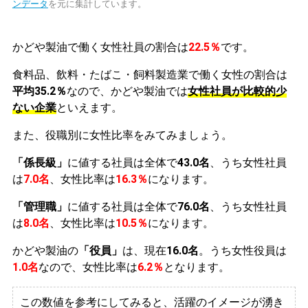
ンデータ
を元に集計しています。
かどや製油で働く女性社員の割合は
22.5％
です。
食料品、飲料・たばこ・飼料製造業で働く女性の割合は
平均35.2％
なので、かどや製油では
女性社員が比較的少
ない企業
といえます。
また、役職別に女性比率をみてみましょう。
「係長級」
に値する社員は全体で
43.0名
、うち女性社員
は
7.0名
、女性比率は
16.3％
になります。
「管理職」
に値する社員は全体で
76.0名
、うち女性社員
は
8.0名
、女性比率は
10.5％
になります。
かどや製油の
「役員」
は、現在
16.0名
。うち女性役員は
1.0名
なので、女性比率は
6.2％
となります。
この数値を参考にしてみると、活躍のイメージが湧き