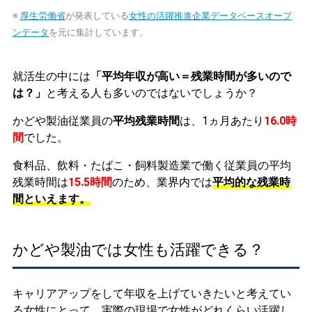
※
厚生労働省
が発表している
女性の活躍推進企業データベースオープ
ンデータ
を元に集計しています。
就活生の中には
「平均年収が高い＝残業時間が多いので
は？」
と考える人も多いのではないでしょうか？
かどや製油従業員の
平均残業時間
は、1ヵ月あたり
16.0時
間
でした。
食料品、飲料・たばこ・飼料製造業で働く従業員の平均
残業時間は
15.5時間
のため、業界内では
平均的な残業時
間といえます。
かどや製油では女性も活躍できる？
キャリアアップをして年収を上げていきたいと考えてい
る女性にとって、実際の現場で女性がどれくらい活躍し