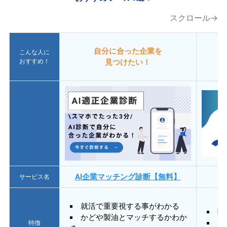
スクロール→
自分に合った企業を
こんな人に
おすすめ！
見つけたい！
AI企業マッチング診断【無料】
サービス名
就活で重要視する事がわかる
E
かどや製油とマッチするかわか
あ
特徴