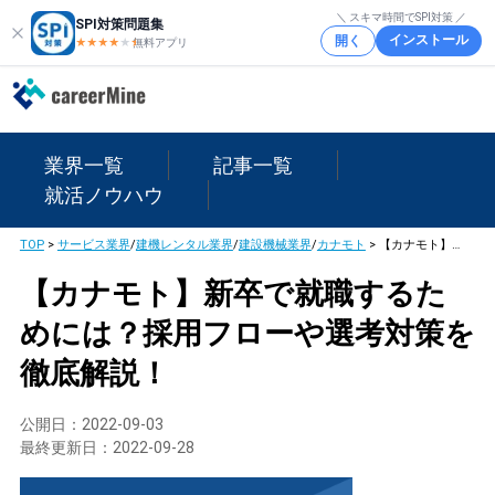
＼ スキマ時間でSPI対策 ／
SPI対策問題集
インストール
開く
★★★★
★
★
無料アプリ
業界一覧
記事一覧
就活ノウハウ
TOP
>
サービス業界
/
建機レンタル業界
/
建設機械業界
/
カナモト
>
【カナモト】新卒で就職するためには？採用フローや選考対策を徹底解説！
【カナモト】新卒で就職するた
めには？採用フローや選考対策を
徹底解説！
公開日：
2022-09-03
最終更新日：
2022-09-28