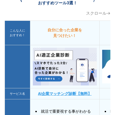
おすすめツール3選！
スクロール→
自分に合った企業を
こんな人に
おすすめ！
見つけたい！
AI企業マッチング診断【無料】
サービス名
就活で重要視する事がわかる
E