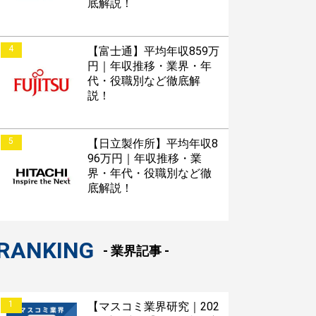
底解説！
4
【富士通】平均年収859万
円｜年収推移・業界・年
代・役職別など徹底解
説！
5
【日立製作所】平均年収8
96万円｜年収推移・業
界・年代・役職別など徹
底解説！
RANKING
- 業界記事 -
1
【マスコミ業界研究｜202