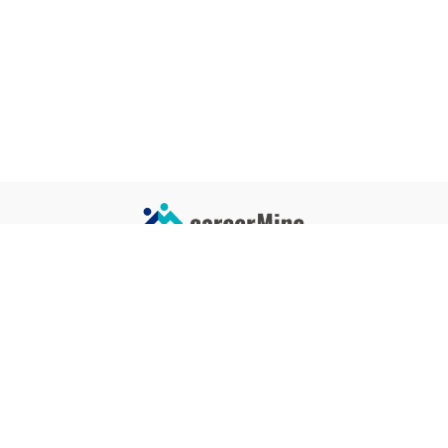
サイトコンテンツ
サイト情報
業界一覧
運営会社
企業一覧
プライバシーポリシー
タグ一覧
記事制作ポリシー
監修者メッセージ
編集部紹介
よくある質問