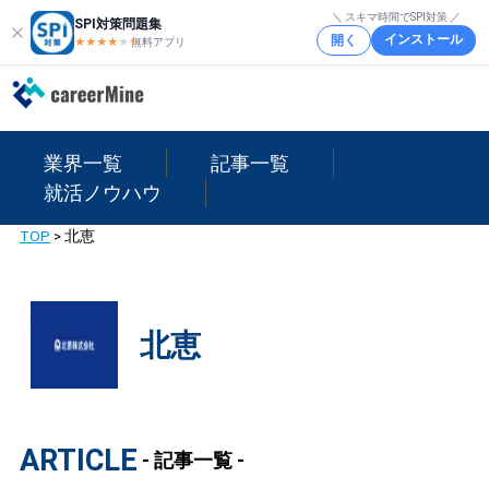
＼ スキマ時間でSPI対策 ／
SPI対策問題集
インストール
開く
★★★★
★
★
無料アプリ
業界一覧
記事一覧
就活ノウハウ
TOP
>
北恵
北恵
ARTICLE
- 記事一覧 -