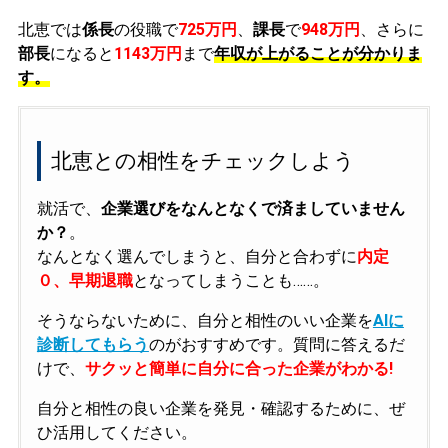
北恵では
係長
の役職で
725万円
、
課長
で
948万円
、さらに
部長
になると
1143万円
まで
年収が上がることが分かりま
す。
北恵との相性をチェックしよう
就活で、
企業選びをなんとなくで済ましていません
か？
。
なんとなく選んでしまうと、自分と合わずに
内定
０、早期退職
となってしまうことも……。
そうならないために、自分と相性のいい企業を
AIに
診断してもらう
のがおすすめです。質問に答えるだ
けで、
サクッと簡単に自分に合った企業がわかる!
自分と相性の良い企業を発見・確認するために、ぜ
ひ活用してください。