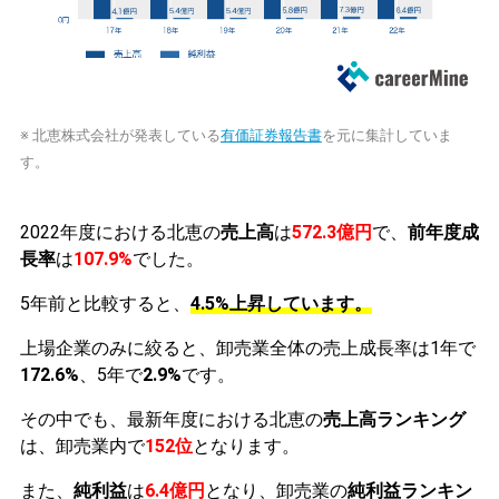
※ 北恵株式会社が発表している
有価証券報告書
を元に集計していま
す。
2022年度における北恵の
売上高
は
572.3億円
で、
前年度成
長率
は
107.9%
でした。
5年前と比較すると、
4.5%上昇しています。
上場企業のみに絞ると、卸売業全体の売上成長率は1年で
172.6%
、5年で
2.9%
です。
その中でも、最新年度における北恵の
売上高ランキング
は、卸売業内で
152位
となります。
また、
純利益
は
6.4億円
となり、卸売業の
純利益ランキン