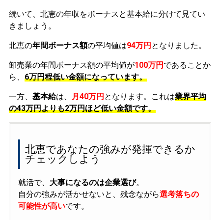
続いて、北恵の年収をボーナスと基本給に分けて見てい
きましょう。
北恵の
年間ボーナス額
の平均値は
94万円
となりました。
卸売業の年間ボーナス額の平均値が
100万円
であることか
ら、
6万円程低い金額になっています。
一方、
基本給
は、
月40万円
となります。これは
業界平均
の
43万円よりも2万円ほど低い金額です。
北恵であなたの強みが発揮できるか
チェックしよう
就活で、
大事になるのは企業選び
。
自分の強みが活かせないと、残念ながら
選考落ちの
可能性が高い
です。