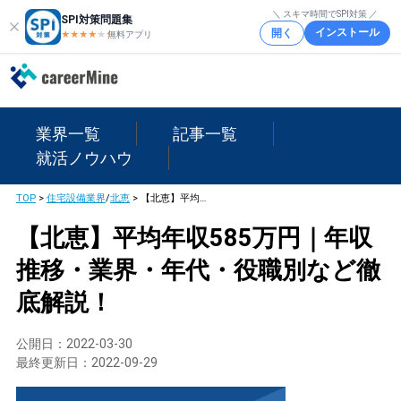
＼ スキマ時間でSPI対策 ／
SPI対策問題集
インストール
開く
★★★★
★
★
無料アプリ
業界一覧
記事一覧
就活ノウハウ
TOP
>
住宅設備業界
/
北恵
>
【北恵】平均年収585万円｜年収推移・業界・年代・役職別など徹底解説！
【北恵】平均年収585万円｜年収
推移・業界・年代・役職別など徹
底解説！
公開日：
2022-03-30
最終更新日：
2022-09-29