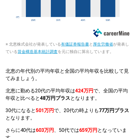
※ 北恵株式会社が発表している
有価証券報告書
と
厚生労働省
が発表し
ている
賃金構造基本統計調査
を元に独自に算出しています。
北恵の年代別の平均年収と全国の平均年収を比較して見
てみましょう。
北恵に勤める20代の平均年収は
424万円
で、全国の平均
年収と比べると
48万円プラス
となります。
30代になると
501万円
で、20代の時よりも
77万円プラス
となります。
さらに40代は
603万円
、50代では
659万円
となっていま
す。