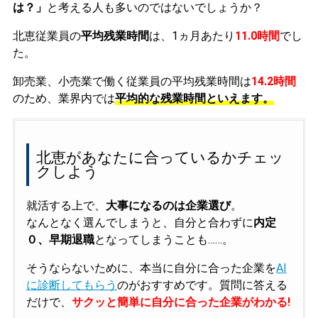
は？」
と考える人も多いのではないでしょうか？
北恵従業員の
平均残業時間
は、1ヵ月あたり
11.0時間
でし
た。
卸売業、小売業で働く従業員の平均残業時間は
14.2時間
のため、業界内では
平均的な残業時間といえます。
北恵があなたに合っているかチェッ
クしよう
就活する上で、
大事になるのは企業選び
。
なんとなく選んでしまうと、自分と合わずに
内定
０、早期退職
となってしまうことも……。
そうならないために、本当に自分に合った企業を
AI
に診断してもらう
のがおすすめです。質問に答える
だけで、
サクッと簡単に自分に合った企業がわかる!