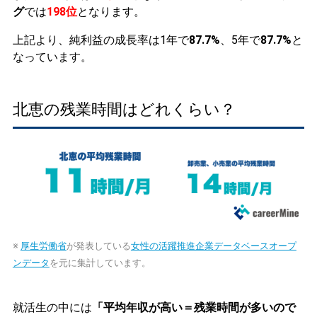
グ
では
198位
となります。
上記より、純利益の成長率は1年で
87.7%
、5年で
87.7%
と
なっています。
北恵の残業時間はどれくらい？
※
厚生労働省
が発表している
女性の活躍推進企業データベースオープ
ンデータ
を元に集計しています。
就活生の中には
「平均年収が高い＝残業時間が多いので