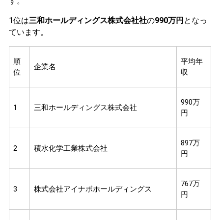
す。
1位は
三和ホールディングス株式会社社
の
990万円
となっ
ています。
順
平均年
企業名
位
収
990万
1
三和ホールディングス株式会社
円
897万
2
積水化学工業株式会社
円
767万
3
株式会社アイナボホールディングス
円