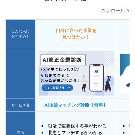
スクロール→
自分に合った企業を
こんな人に
おすすめ！
見つけたい！
AI企業マッチング診断【無料】
サービス名
就活で重要視する事がわかる
E
北恵とマッチするかわかる
あ
特徴