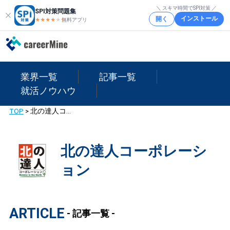
＼ スキマ時間でSPI対策 ／
SPI対策問題集
インストール
開く
★★★★
★
★
無料アプリ
業界一覧
記事一覧
就活ノウハウ
TOP
>
北の達人コーポレーション
北の達人コーポレーシ
ョン
ARTICLE
- 記事一覧 -