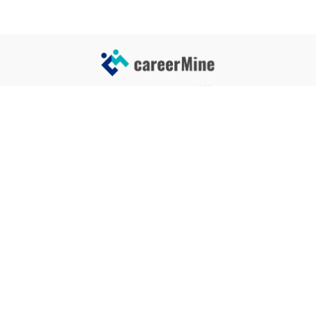
サイトコンテンツ
サイト情報
業界一覧
運営会社
企業一覧
プライバシーポリシー
タグ一覧
記事制作ポリシー
監修者メッセージ
編集部紹介
よくある質問
お問い合せ
関連サービス
おすすめ記事
就活タイムズ
【自己PRと長所の違い】効果的
な書き方と注意点を解説！｜例
年収チェッカー
文あり