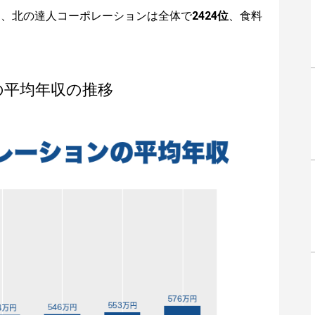
は、北の達人コーポレーションは全体で
2424位
、食料
の平均年収の推移