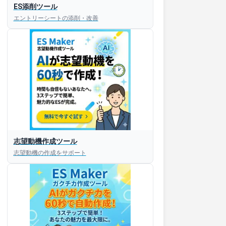
ES添削ツール
エントリーシートの添削・改善
志望動機作成ツール
志望動機の作成をサポート
すぐESを
してほしい！