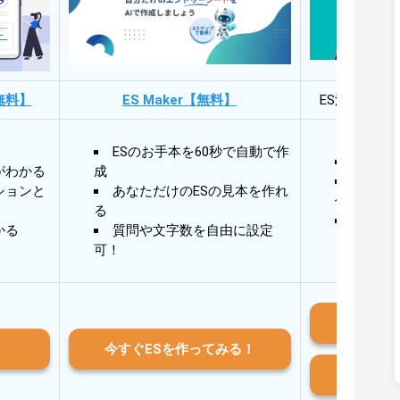
無料】
ES Maker【無料】
ES添削・面
ESのお手本を60秒で自動で作
30秒
がわかる
成
30秒
ションと
あなただけのESの見本を作れ
作成
る
AIと
かる
質問や文字数を自由に設定
る
可！
iO
今すぐESを作ってみる！
And