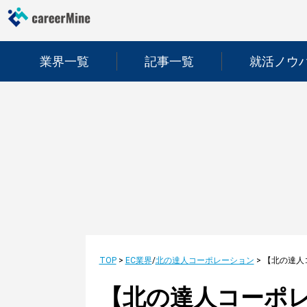
業界一覧
記事一覧
就活ノウ
TOP
>
EC業界
/
北の達人コーポレーション
>
【北の達人コーポレ