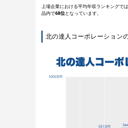
上場企業における平均年収ランキングで
品内で
68位
となっています。
北の達人コーポレーション