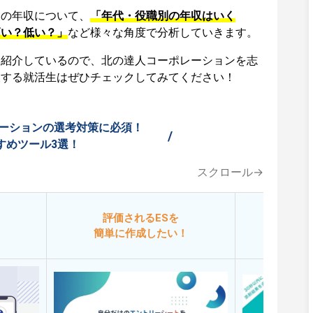
ンの年収について、
「年代・役職別の年収はいく
高い？低い？」
など様々な角度で分析していきます。
も紹介しているので、北の達人コーポレーションを志
望する就活生はぜひチェックしてみてください！
ーションの選考対策に必須！
/
すめツール3選！
スクロール→
評価されるESを
今
簡単に作成したい！
添削