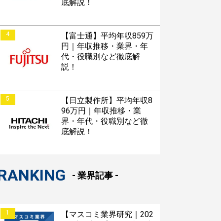
底解説！
4
【富士通】平均年収859万
円｜年収推移・業界・年
代・役職別など徹底解
説！
5
【日立製作所】平均年収8
96万円｜年収推移・業
界・年代・役職別など徹
底解説！
RANKING
- 業界記事 -
1
【マスコミ業界研究｜202