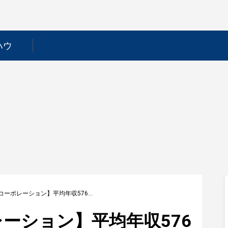
ハウ
【北の達人コーポレーション】平均年収576万円｜年収推移・業界・年代・役職別など徹底解説！
ーション】平均年収576