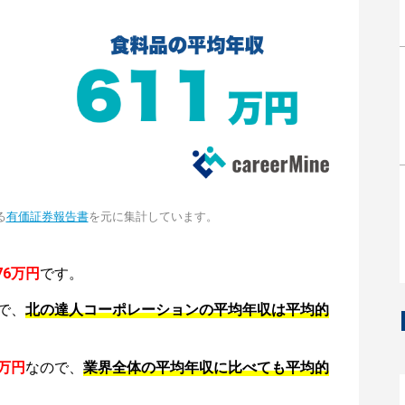
る
有価証券報告書
を元に集計しています。
76万円
です。
で、
北の達人コーポレーションの平均年収は平均的
1万円
なので、
業界全体の平均年収に比べても平均的