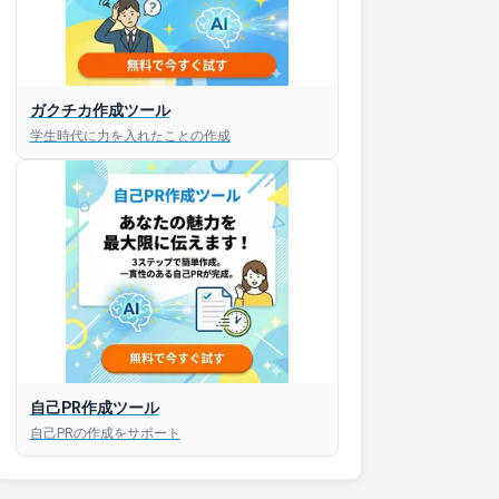
ガクチカ作成ツール
接対策アプリ【無料】
学生時代に力を入れたことの作成
以内にあなたのESを添削
以内にあなただけのESを
対話して面接練習ができ
S版はこちら
自己PR作成ツール
自己PRの作成をサポート
roid版はこちら