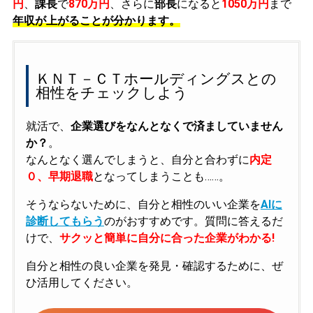
円
、
課長
で
870万円
、さらに
部長
になると
1050万円
まで
年収が上がることが分かります。
ＫＮＴ－ＣＴホールディングスとの
相性をチェックしよう
就活で、
企業選びをなんとなくで済ましていません
か？
。
なんとなく選んでしまうと、自分と合わずに
内定
０、早期退職
となってしまうことも……。
そうならないために、自分と相性のいい企業を
AIに
診断してもらう
のがおすすめです。質問に答えるだ
けで、
サクッと簡単に自分に合った企業がわかる!
自分と相性の良い企業を発見・確認するために、ぜ
ひ活用してください。