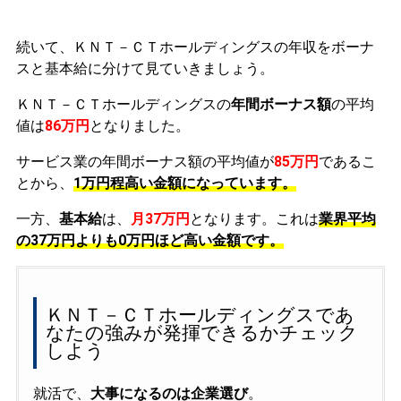
続いて、ＫＮＴ－ＣＴホールディングスの年収をボーナ
スと基本給に分けて見ていきましょう。
ＫＮＴ－ＣＴホールディングスの
年間ボーナス額
の平均
値は
86万円
となりました。
サービス業の年間ボーナス額の平均値が
85万円
であるこ
とから、
1万円程高い金額になっています。
一方、
基本給
は、
月37万円
となります。これは
業界平均
の
37万円よりも0万円ほど高い金額です。
ＫＮＴ－ＣＴホールディングスであ
なたの強みが発揮できるかチェック
しよう
就活で、
大事になるのは企業選び
。