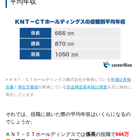
平均年収
※ ＫＮＴ－ＣＴホールディングス株式会社が発表している
有価証券報
告書
と
厚生労働省
が発表している
賃金構造基本統計調査
を元に独自に
算出しています。
それでは、役職に就いた際の平均年収はいくらになるの
でしょうか。
ＫＮＴ－ＣＴホールディングスでは
係長
の役職で
666万