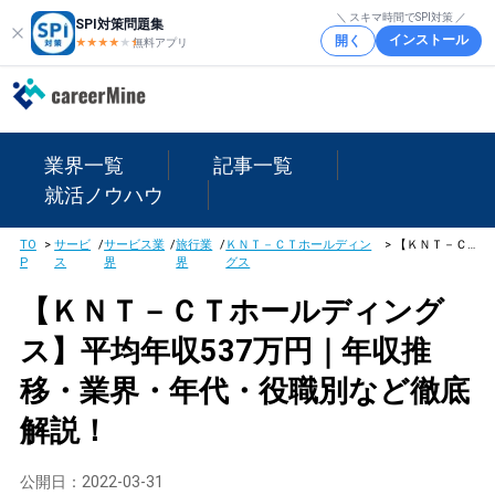
＼ スキマ時間でSPI対策 ／
SPI対策問題集
インストール
開く
★★★★
★
★
無料アプリ
業界一覧
記事一覧
就活ノウハウ
TO
>
サービ
/
サービス業
/
旅行業
/
ＫＮＴ－ＣＴホールディン
>
【ＫＮＴ－ＣＴホールディングス】平均年収537万円｜年収推移・業界・年代・役職別など徹底解説！
P
ス
界
界
グス
【ＫＮＴ－ＣＴホールディング
ス】平均年収537万円｜年収推
移・業界・年代・役職別など徹底
解説！
公開日：
2022-03-31