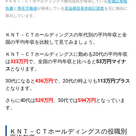
※ ＫＮＴ－ＣＴホールディングス株式会社が発表している
有価証券報
告書
と
厚生労働省
が発表している
賃金構造基本統計調査
を元に独自に
算出しています。
ＫＮＴ－ＣＴホールディングスの年代別の平均年収と全
国の平均年収を比較して見てみましょう。
ＫＮＴ－ＣＴホールディングスに勤める20代の平均年収
は
323万円
で、全国の平均年収と比べると
53万円マイナ
ス
となります。
30代になると
436万円
で、20代の時よりも
113万円プラス
となります。
さらに40代は
529万円
、50代では
594万円
となっていま
す。
ＫＮＴ－ＣＴホールディングスの役職別