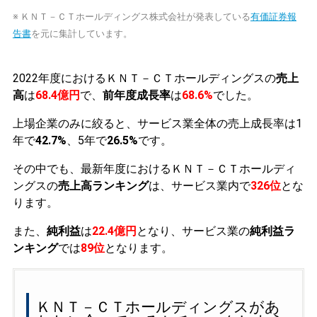
※ ＫＮＴ－ＣＴホールディングス株式会社が発表している
有価証券報
告書
を元に集計しています。
2022年度におけるＫＮＴ－ＣＴホールディングスの
売上
高
は
68.4億円
で、
前年度成長率
は
68.6%
でした。
上場企業のみに絞ると、サービス業全体の売上成長率は1
年で
42.7%
、5年で
26.5%
です。
その中でも、最新年度におけるＫＮＴ－ＣＴホールディ
ングスの
売上高ランキング
は、サービス業内で
326位
とな
ります。
また、
純利益
は
22.4億円
となり、サービス業の
純利益ラ
ンキング
では
89位
となります。
ＫＮＴ－ＣＴホールディングスがあ