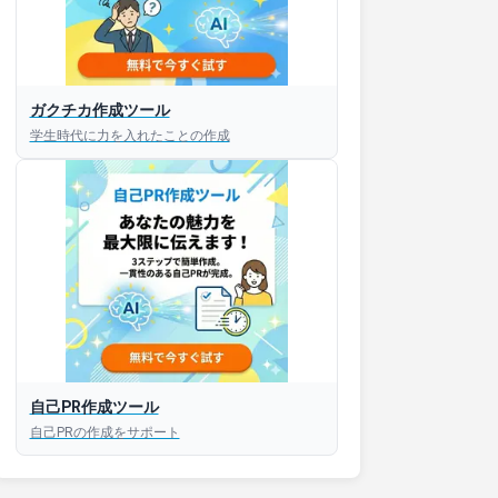
ガクチカ作成ツール
接対策アプリ【無料】
学生時代に力を入れたことの作成
以内にあなたのESを添削
以内にあなただけのESを
対話して面接練習ができ
S版はこちら
自己PR作成ツール
自己PRの作成をサポート
roid版はこちら