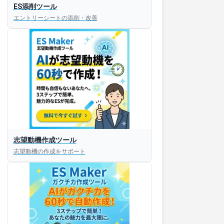
ES添削ツール
エントリーシートの添削・改善
志望動機作成ツール
志望動機の作成をサポート
すぐESを
してほしい！