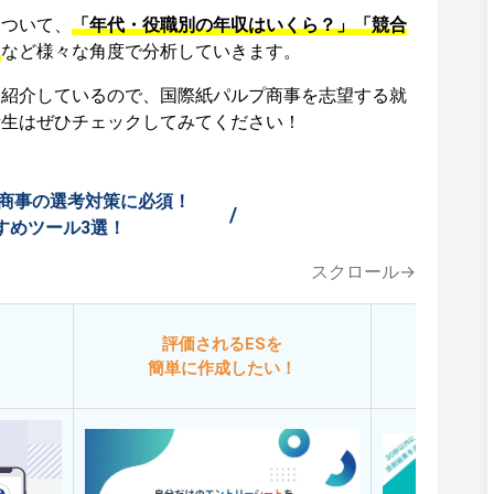
について、
「年代・役職別の年収はいくら？」「競合
」
など様々な角度で分析していきます。
も紹介しているので、国際紙パルプ商事を志望する就
活生はぜひチェックしてみてください！
商事の選考対策に必須！
/
すめツール3選！
スクロール→
評価されるESを
今
簡単に作成したい！
添削