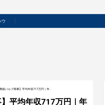
ハウ
【国際紙パルプ商事】平均年収717万円｜年収推移・業界・年代・役職別など徹底解説！
】平均年収717万円｜年