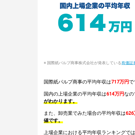
※ 国際紙パルプ商事株式会社が発表している
有価証
国際紙パルプ商事の平均年収は
717万円
で
国内の上場企業の平均年収は
614万円
なの
がわかります。
また、卸売業でみた場合の平均年収は
62
値です。
上場企業における平均年収ランキングで