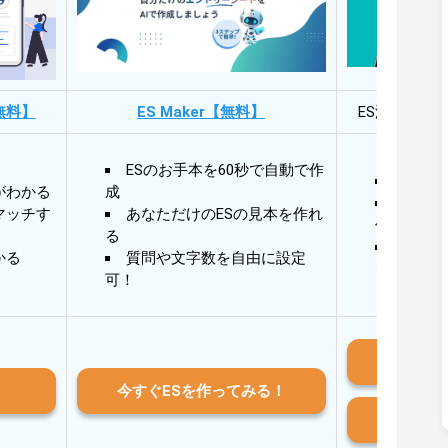
無料】
ES Maker【無料】
ES添削・面
ESのお手本を60秒で自動で作
30秒
がわかる
成
30秒
マッチす
あなただけのESの見本を作れ
作成
る
AIと
かる
質問や文字数を自由に設定
る
可！
iO
今すぐESを作ってみる！
And