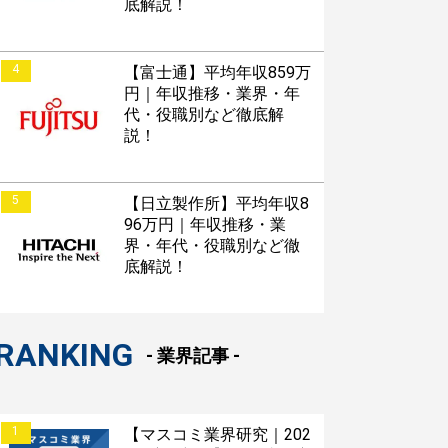
底解説！
4
【富士通】平均年収859万
円｜年収推移・業界・年
代・役職別など徹底解
説！
5
【日立製作所】平均年収8
96万円｜年収推移・業
界・年代・役職別など徹
底解説！
RANKING
- 業界記事 -
1
【マスコミ業界研究｜202