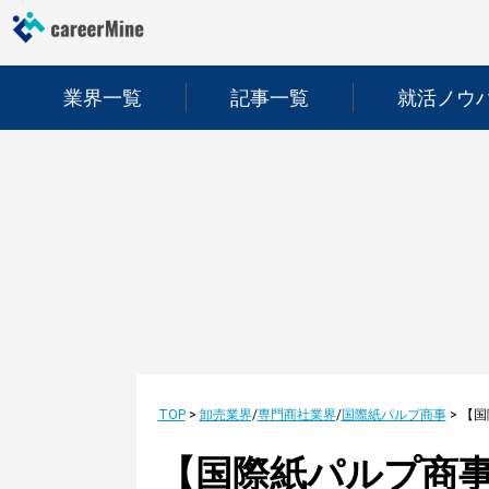
業界一覧
記事一覧
就活ノウ
TOP
>
卸売業界
/
専門商社業界
/
国際紙パルプ商事
>
【国際紙パルプ商事