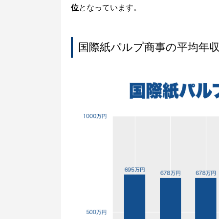
位
となっています。
国際紙パルプ商事の平均年