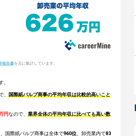
券報告書
を元に集計しています。
す。
で、
国際紙パルプ商事の平均年収は比較的高いこと
6万円
なので、
業界全体の平均年収に比べても高い数
は、国際紙パルプ商事は全体で
960位
、卸売業内で
83