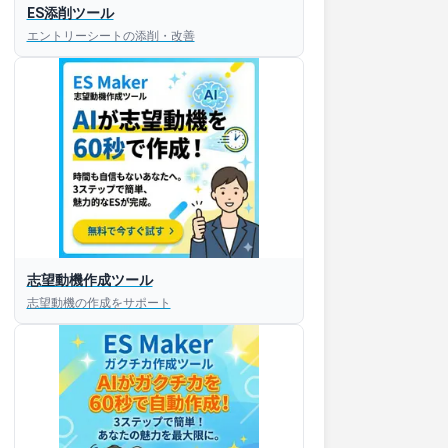
ES添削ツール
エントリーシートの添削・改善
志望動機作成ツール
志望動機の作成をサポート
すぐESを
してほしい！