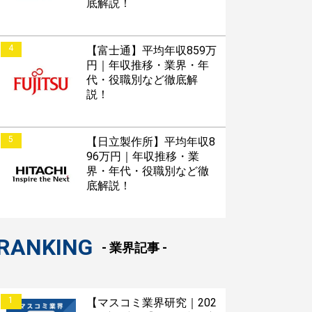
底解説！
4
【富士通】平均年収859万
円｜年収推移・業界・年
代・役職別など徹底解
説！
5
【日立製作所】平均年収8
96万円｜年収推移・業
界・年代・役職別など徹
底解説！
RANKING
- 業界記事 -
1
【マスコミ業界研究｜202