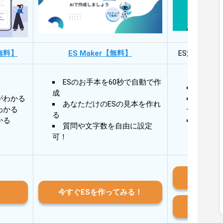
無料】
ES Maker【無料】
ES添削・面
ESのお手本を60秒で自動で作
30秒
成
がわかる
30秒
あなただけのESの見本を作れ
わかる
作成
る
かる
AIと
質問や文字数を自由に設定
る
可！
iO
今すぐESを作ってみる！
And