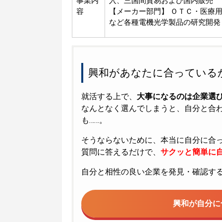
事業内
入、三国間貿易および国内販売
容
【メーカー部門】 ＯＴＣ・医療
など各種電機光学製品の研究開発
興和があなたに合っている
就活する上で、
大事になるのは企業選
なんとなく選んでしまうと、自分と合
も……。
そうならないために、本当に自分に合
質問に答えるだけで、
サクッと簡単に自
自分と相性の良い企業を発見・確認す
興和が
自分に