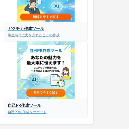
ガクチカ作成ツール
接対策アプリ【無料】
学生時代に力を入れたことの作成
以内にあなたのESを添削
以内にあなただけのESを
対話して面接練習ができ
S版はこちら
自己PR作成ツール
自己PRの作成をサポート
roid版はこちら