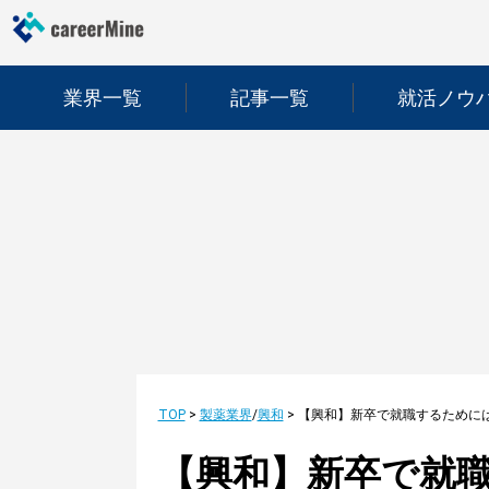
業界一覧
記事一覧
就活ノウ
TOP
>
製薬業界
/
興和
>
【興和】新卒で就