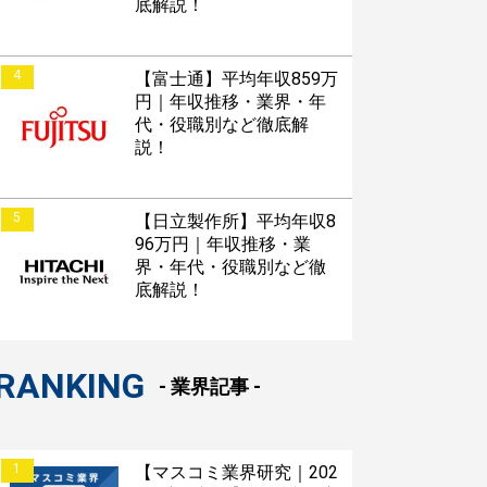
底解説！
4
【富士通】平均年収859万
円｜年収推移・業界・年
代・役職別など徹底解
説！
5
【日立製作所】平均年収8
96万円｜年収推移・業
界・年代・役職別など徹
底解説！
RANKING
- 業界記事 -
1
【マスコミ業界研究｜202