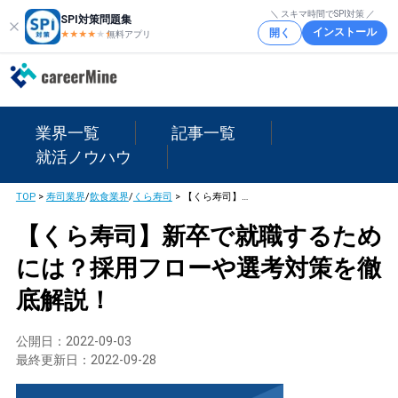
＼ スキマ時間でSPI対策 ／
SPI対策問題集
インストール
開く
★★★★
★
★
無料アプリ
業界一覧
記事一覧
就活ノウハウ
TOP
>
寿司業界
/
飲食業界
/
くら寿司
>
【くら寿司】新卒で就職するためには？採用フローや選考対策を徹底解説！
【くら寿司】新卒で就職するため
には？採用フローや選考対策を徹
底解説！
公開日：
2022-09-03
最終更新日：
2022-09-28