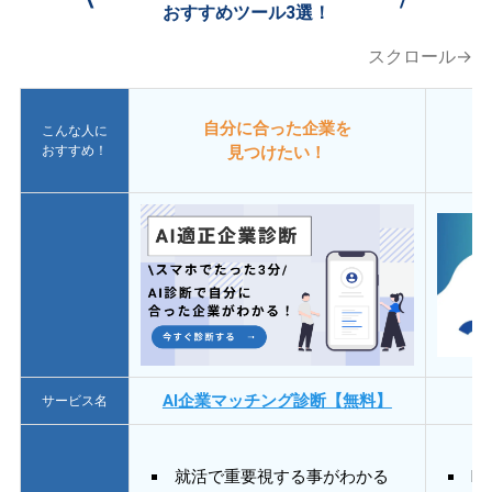
おすすめツール3選！
スクロール→
自分に合った企業を
こんな人に
おすすめ！
見つけたい！
AI企業マッチング診断【無料】
サービス名
就活で重要視する事がわかる
E