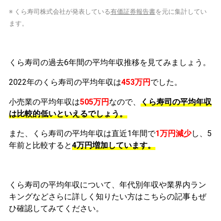
※ くら寿司株式会社が発表している
有価証券報告書
を元に集計してい
ます。
くら寿司の過去6年間の平均年収推移を見てみましょう。
2022年のくら寿司の平均年収は
453万円
でした。
小売業の平均年収は
505万円
なので、
くら寿司の平均年収
は比較的低いといえるでしょう。
また、くら寿司の平均年収は直近1年間で
1万円
減少
し、5
年前と比較すると
4万円
増加
しています。
くら寿司の平均年収について、年代別年収や業界内ラン
キングなどさらに詳しく知りたい方はこちらの記事もぜ
ひ確認してみてください。