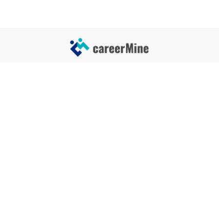
サイトコンテンツ
サイト情報
業界一覧
運営会社
企業一覧
プライバシーポリシー
タグ一覧
記事制作ポリシー
監修者メッセージ
編集部紹介
よくある質問
お問い合せ
関連サービス
おすすめ記事
就活タイムズ
【自己PRと長所の違い】効果的
な書き方と注意点を解説！｜例
年収チェッカー
文あり