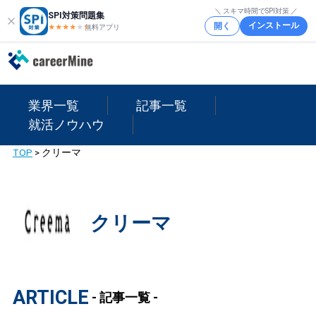
＼ スキマ時間でSPI対策 ／
SPI対策問題集
インストール
開く
★★★★
★
★
無料アプリ
業界一覧
記事一覧
就活ノウハウ
TOP
>
クリーマ
クリーマ
ARTICLE
- 記事一覧 -