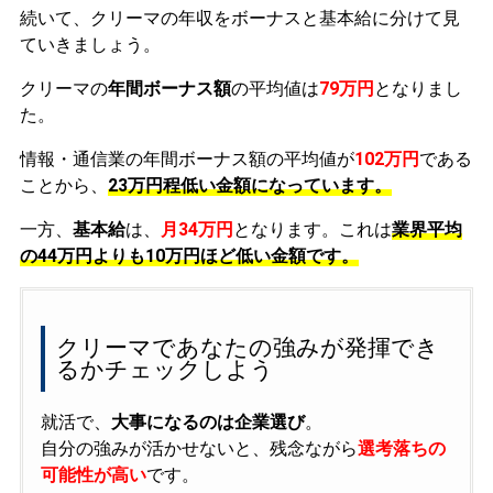
続いて、クリーマの年収をボーナスと基本給に分けて見
ていきましょう。
クリーマの
年間ボーナス額
の平均値は
79万円
となりまし
た。
情報・通信業の年間ボーナス額の平均値が
102万円
である
ことから、
23万円程低い金額になっています。
一方、
基本給
は、
月34万円
となります。これは
業界平均
の
44万円よりも10万円ほど低い金額です。
クリーマであなたの強みが発揮でき
るかチェックしよう
就活で、
大事になるのは企業選び
。
自分の強みが活かせないと、残念ながら
選考落ちの
可能性が高い
です。