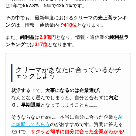
は1年で
567.3%
、5年で
425.1%
です。
その中でも、最新年度におけるクリーマの
売上高ランキ
ング
は、情報・通信業内で
410位
となります。
また、
純利益
は
2.8億円
となり、情報・通信業の
純利益ラ
ンキング
では
317位
となります。
クリーマがあなたに合っているかチ
ェックしよう
就活する上で、
大事になるのは企業選び
。
なんとなく選んでしまうと、自分と合わずに
内定
０、早期退職
となってしまうことも……。
そうならないために、本当に自分に合った企業を
AI
に診断してもらう
のがおすすめです。質問に答える
だけで、
サクッと簡単に自分に合った企業がわかる!