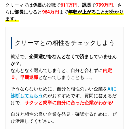
クリーマでは
係長
の役職で
611万円
、
課長
で
799万円
、さ
らに
部長
になると
964万円
まで
年収が上がることが分かり
ます。
クリーマとの相性をチェックしよう
就活で、
企業選びをなんとなくで済ましていません
か？
。
なんとなく選んでしまうと、自分と合わずに
内定
０、早期退職
となってしまうことも……。
そうならないために、自分と相性のいい企業を
AIに
診断してもらう
のがおすすめです。質問に答えるだ
けで、
サクッと簡単に自分に合った企業がわかる!
自分と相性の良い企業を発見・確認するために、ぜ
ひ活用してください。