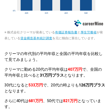
※ 株式会社クリーマが発表している
有価証券報告書
と
厚生労働省
が発
表している
賃金構造基本統計調査
を元に独自に算出しています。
クリーマの年代別の平均年収と全国の平均年収を比較し
て見てみましょう。
クリーマに勤める20代の平均年収は
407万円
で、全国の
平均年収と比べると
31万円プラス
となります。
30代になると
533万円
で、20代の時よりも
126万円プラス
となります。
さらに40代は
681万円
、50代では
821万円
となっていま
す。