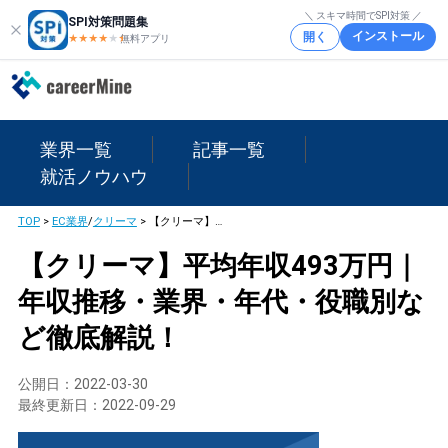
＼ スキマ時間でSPI対策 ／
SPI対策問題集
インストール
開く
★★★★
★
★
無料アプリ
業界一覧
記事一覧
就活ノウハウ
TOP
>
EC業界
/
クリーマ
>
【クリーマ】平均年収493万円｜年収推移・業界・年代・役職別など徹底解説！
【クリーマ】平均年収493万円｜
年収推移・業界・年代・役職別な
ど徹底解説！
公開日：
2022-03-30
最終更新日：
2022-09-29