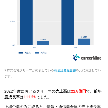
※ 株式会社クリーマが発表している
有価証券報告書
を元に集計してい
ます。
2022年度におけるクリーマの
売上高
は
22.8億円
で、
前年
度成長率
は
111.2%
でした。
上場企業のみに絞ると、情報・通信業全体の売上成長率