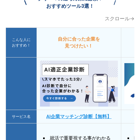
\
/
おすすめツール3選！
スクロール→
自分に合った企業を
こんな人に
おすすめ！
見つけたい！
AI企業マッチング診断【無料】
サービス名
就活で重要視する事がわかる
E