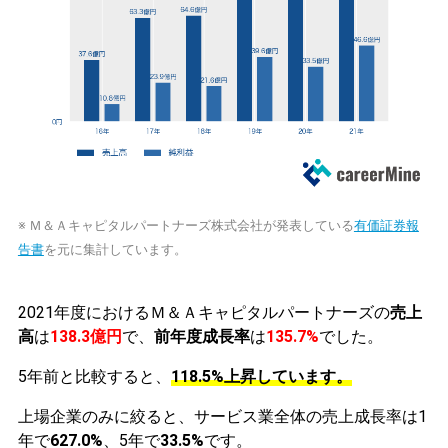
※ Ｍ＆Ａキャピタルパートナーズ株式会社が発表している
有価証券報
告書
を元に集計しています。
2021年度におけるＭ＆Ａキャピタルパートナーズの
売上
高
は
138.3億円
で、
前年度成長率
は
135.7%
でした。
5年前と比較すると、
118.5%上昇しています。
上場企業のみに絞ると、サービス業全体の売上成長率は1
年で
627.0%
、5年で
33.5%
です。