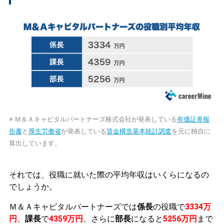
※ Ｍ＆Ａキャピタルパートナーズ株式会社が発表している
有価証券報
告書
と
厚生労働省
が発表している
賃金構造基本統計調査
を元に独自に
算出しています。
それでは、役職に就いた際の平均年収はいくらになるの
でしょうか。
Ｍ＆Ａキャピタルパートナーズでは
係長
の役職で
3334万
円
、
課長
で
4359万円
、さらに
部長
になると
5256万円
まで