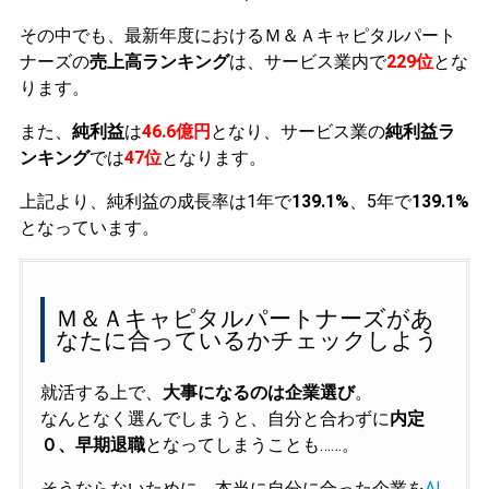
その中でも、最新年度におけるＭ＆Ａキャピタルパート
ナーズの
売上高ランキング
は、サービス業内で
229位
とな
ります。
また、
純利益
は
46.6億円
となり、サービス業の
純利益ラ
ンキング
では
47位
となります。
上記より、純利益の成長率は1年で
139.1%
、5年で
139.1%
となっています。
Ｍ＆Ａキャピタルパートナーズがあ
なたに合っているかチェックしよう
就活する上で、
大事になるのは企業選び
。
なんとなく選んでしまうと、自分と合わずに
内定
０、早期退職
となってしまうことも……。
そうならないために、本当に自分に合った企業を
AI