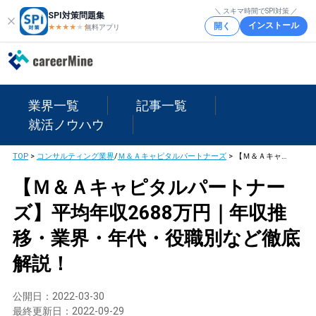
＼ スキマ時間でSPI対策 ／
SPI対策問題集
インストール
開く
★★★★
★
★
無料アプリ
業界一覧
記事一覧
就活ノウハウ
TOP
>
コンサルティング業界
/
Ｍ＆Ａキャピタルパートナーズ
>
【Ｍ＆Ａキャピタルパートナーズ】平均年収2688万円｜年収推移・業界・年代・役職別など徹底解説！
【Ｍ＆Ａキャピタルパートナー
ズ】平均年収2688万円｜年収推
移・業界・年代・役職別など徹底
解説！
公開日：
2022-03-30
最終更新日：
2022-09-29