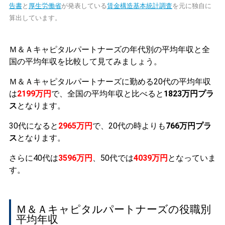
告書
と
厚生労働省
が発表している
賃金構造基本統計調査
を元に独自に
算出しています。
Ｍ＆Ａキャピタルパートナーズの年代別の平均年収と全
国の平均年収を比較して見てみましょう。
Ｍ＆Ａキャピタルパートナーズに勤める20代の平均年収
は
2199万円
で、全国の平均年収と比べると
1823万円プラ
ス
となります。
30代になると
2965万円
で、20代の時よりも
766万円プラ
ス
となります。
さらに40代は
3596万円
、50代では
4039万円
となっていま
す。
Ｍ＆Ａキャピタルパートナーズの役職別
平均年収