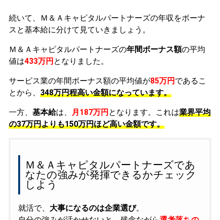
続いて、Ｍ＆Ａキャピタルパートナーズの年収をボーナ
スと基本給に分けて見ていきましょう。
Ｍ＆Ａキャピタルパートナーズの
年間ボーナス額
の平均
値は
433万円
となりました。
サービス業の年間ボーナス額の平均値が
85万円
であるこ
とから、
348万円程高い金額になっています。
一方、
基本給
は、
月187万円
となります。これは
業界平均
の
37万円よりも150万円ほど高い金額です。
Ｍ＆Ａキャピタルパートナーズであ
なたの強みが発揮できるかチェック
しよう
就活で、
大事になるのは企業選び
。
自分の強みが活かせないと、残念ながら
選考落ちの