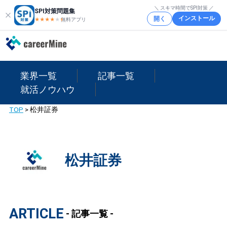
＼ スキマ時間でSPI対策 ／
SPI対策問題集
インストール
開く
★★★★
★
★
無料アプリ
業界一覧
記事一覧
就活ノウハウ
TOP
>
松井証券
松井証券
ARTICLE
- 記事一覧 -