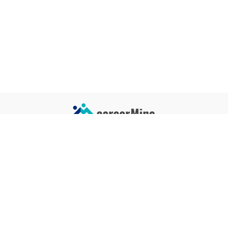
サイトコンテンツ
サイト情報
業界一覧
運営会社
企業一覧
プライバシーポリシー
タグ一覧
記事制作ポリシー
監修者メッセージ
編集部紹介
よくある質問