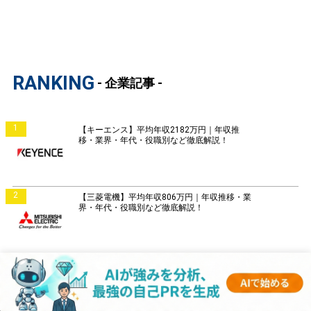
RANKING
- 企業記事 -
1
【キーエンス】平均年収2182万円｜年収推
移・業界・年代・役職別など徹底解説！
2
【三菱電機】平均年収806万円｜年収推移・業
界・年代・役職別など徹底解説！
3
【村田製作所】平均年収797万円｜年収推移・
業界・年代・役職別など徹底解説！