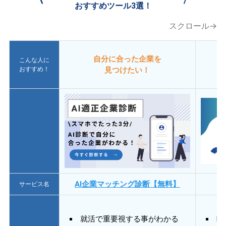
おすすめツール3選！
スクロール→
自分に合った企業を
こんな人に
おすすめ！
見つけたい！
AI企業マッチング診断【無料】
サービス名
就活で重要視する事がわかる
E