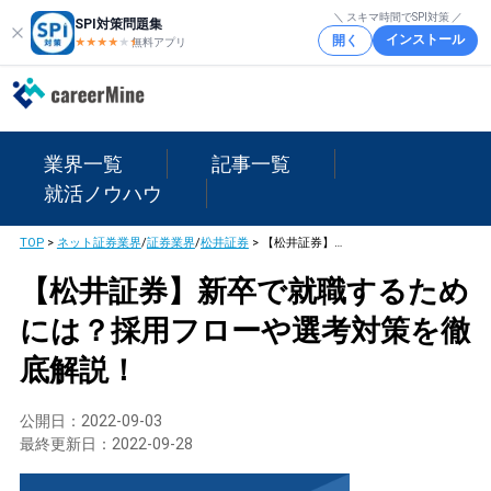
＼ スキマ時間でSPI対策 ／
SPI対策問題集
インストール
開く
★★★★
★
★
無料アプリ
業界一覧
記事一覧
就活ノウハウ
TOP
>
ネット証券業界
/
証券業界
/
松井証券
>
【松井証券】新卒で就職するためには？採用フローや選考対策を徹底解説！
【松井証券】新卒で就職するため
には？採用フローや選考対策を徹
底解説！
公開日：
2022-09-03
最終更新日：
2022-09-28