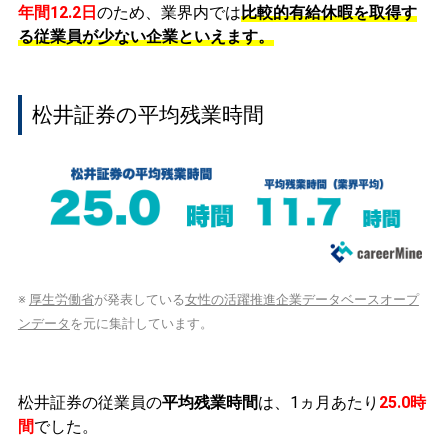
年間12.2日
のため、業界内では
比較的有給休暇を取得す
る従業員が少ない企業といえます。
松井証券の平均残業時間
※
厚生労働省
が発表している
女性の活躍推進企業データベースオープ
ンデータ
を元に集計しています。
松井証券の従業員の
平均残業時間
は、1ヵ月あたり
25.0時
間
でした。