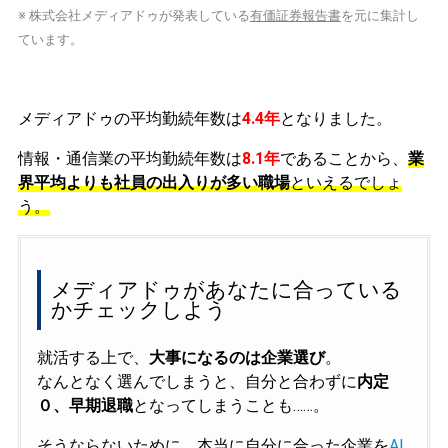
※ 株式会社メディアドゥが発表している
有価証券報告書
を元に集計し
ています。
メディアドゥの平均勤続年数は
4.4年
となりました。
情報・通信業の平均勤続年数は
8.1年
であることから、
業
界平均よりも社員の出入りが多い職場
といえるでしょ
う。
メディアドゥがあなたに合っている
かチェックしよう
就活する上で、
大事になるのは企業選び
。
なんとなく選んでしまうと、自分と合わずに
内定
０、早期退職
となってしまうことも……。
そうならないために、本当に自分に合った企業を
AI