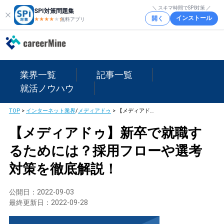
＼ スキマ時間でSPI対策 ／
SPI対策問題集
インストール
開く
★★★★
★
★
無料アプリ
業界一覧
記事一覧
就活ノウハウ
TOP
>
インターネット業界
/
メディアドゥ
>
【メディアドゥ】新卒で就職するためには？採用フローや選考対策を徹底解説！
【メディアドゥ】新卒で就職す
るためには？採用フローや選考
対策を徹底解説！
公開日：
2022-09-03
最終更新日：
2022-09-28