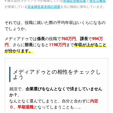
※ 株式会社メディアドゥが発表している
有価証券報告書
と
厚生労働省
が発表している
賃金構造基本統計調査
を元に独自に算出しています。
それでは、役職に就いた際の平均年収はいくらになるの
でしょうか。
メディアドゥでは
係長
の役職で
760万円
、
課長
で
994万
円
、さらに
部長
になると
1198万円
まで
年収が上がること
が分かります。
メディアドゥとの相性をチェックし
よう
就活で、
企業選びをなんとなくで済ましていません
か？
。
なんとなく選んでしまうと、自分と合わずに
内定
０、早期退職
となってしまうことも……。