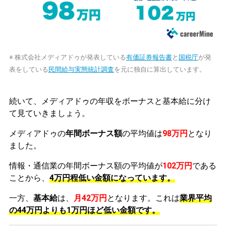
※ 株式会社メディアドゥが発表している
有価証券報告書
と
国税庁
が発
表をしている
民間給与実態統計調査
を元に独自に算出しています。
続いて、メディアドゥの年収をボーナスと基本給に分け
て見ていきましょう。
メディアドゥの
年間ボーナス額
の平均値は
98万円
となり
ました。
情報・通信業の年間ボーナス額の平均値が
102万円
である
ことから、
4万円程低い金額になっています。
一方、
基本給
は、
月42万円
となります。これは
業界平均
の
44万円よりも1万円ほど低い金額です。