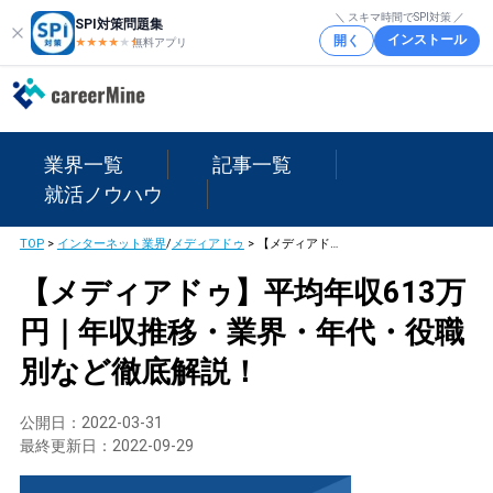
＼ スキマ時間でSPI対策 ／
SPI対策問題集
インストール
開く
★★★★
★
★
無料アプリ
業界一覧
記事一覧
就活ノウハウ
TOP
>
インターネット業界
/
メディアドゥ
>
【メディアドゥ】平均年収613万円｜年収推移・業界・年代・役職別など徹底解説！
【メディアドゥ】平均年収613万
円｜年収推移・業界・年代・役職
別など徹底解説！
公開日：
2022-03-31
最終更新日：
2022-09-29