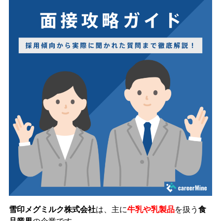
雪印メグミルク株式会社
は、主に
牛乳や乳製品
を扱う
食