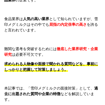
品業界
の企業です。
食品業界は
人気の高い業界
として知られていますが、雪
印メグミルクはその中でも
屈指の内定倍率の高さ
を誇る
と言われています。
難関な選考を突破するためには
徹底した業界研究・企業
研究
は必要不可欠です。
求められる人物像や面接で聞かれる質問などを、事前に
しっかりと把握して対策しましょう。
本記事では、「雪印メグミルクの面接対策」として、
過
去に出題された質問や企業の特徴
などを解説していま
す。