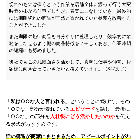
切れのものは省くという作業を店舗全体に渡って行う大変
時間の掛かる仕事でしたが、着実にこなしていき、最終的
には期限切れの商品が平然と置かれていた状態を改善する
ことができました。
また期限の短い商品を自分なりに整理したり、効率的に業
務をこなせるよう棚の商品特徴をメモしておき、作業時間
の短縮にも努めました。
御社でもこの几帳面さを活かして、真摯に仕事や仲間、お
客様に向き合っていきたいと考えています。（347文字）
「私は○○な人と言われる」
ということに続けて、その
「○○な」部分が表れている
エピソード
を話し、最後に
「○○な」の部分を
入社後にどう活かしたいのか
を伝え
る形式がおすすめです。
話の構造が簡潔にまとまるため、アピールポイントがわ