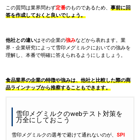
この質問は業界問わず
定番
のものであるため、
事前に回
答を作成しておくと良いでしょう。
他社との違い
はその企業の
強み
などから表れます。業
界・企業研究によって雪印メグミルクにおいての強みを
理解し、本番で明確に答えられるようにしましょう。
食
品業界の企業の
特徴や強み
は、他社と比較した際の
商
品ラインナップ
から推察することもできます。
雪印メグミルクのwebテスト対策を
万全にしておこう
雪印メグミルクの選考で避けて通れないのが、
SPI