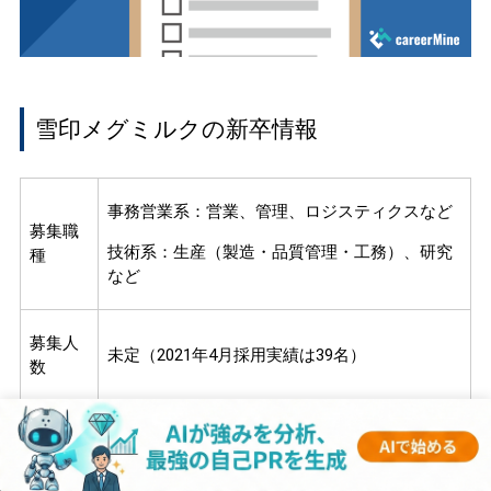
雪印メグミルクの新卒情報
事務営業系：営業、管理、ロジスティクスなど
募集職
技術系：生産（製造・品質管理・工務）、研究
種
など
募集人
未定（2021年4月採用実績は39名）
数
ホームページよりエントリー
→ES提出
→適性検査