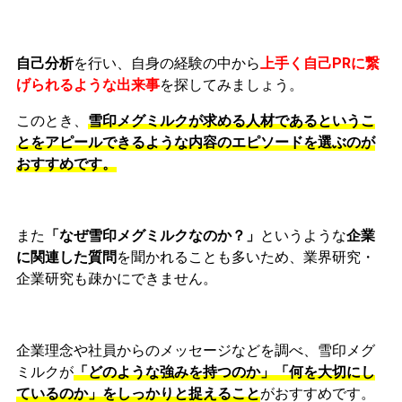
自己分析
を行い、自身の経験の中から
上手く自己PRに繋
げられるような出来事
を探してみましょう。
このとき、
雪印メグミルクが求める人材であるというこ
とをアピールできるような内容のエピソードを選ぶのが
おすすめです。
また
「なぜ雪印メグミルクなのか？」
というような
企業
に関連した質問
を聞かれることも多いため、
業界研究・
企業研究も
疎かにできません。
企業理念や社員からのメッセージなどを調べ、雪印メグ
ミルクが
「どのような強みを持つのか」「何を大切にし
ている
のか」
をしっかりと捉えること
がおすすめです。