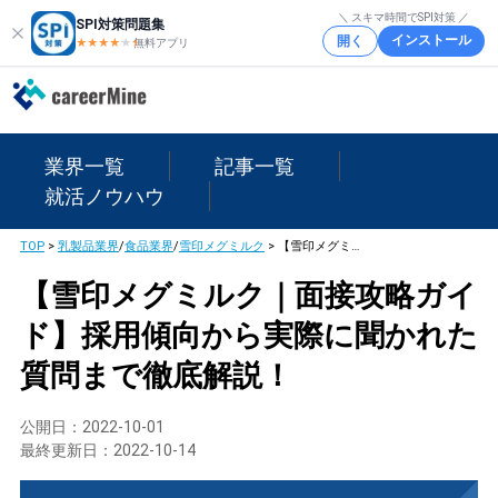
＼ スキマ時間でSPI対策 ／
SPI対策問題集
インストール
開く
★★★★
★
★
無料アプリ
業界一覧
記事一覧
就活ノウハウ
TOP
>
乳製品業界
/
食品業界
/
雪印メグミルク
>
【雪印メグミルク｜面接攻略ガイド】採用傾向から実際に聞かれた質問まで徹底解説！
【雪印メグミルク｜面接攻略ガイ
ド】採用傾向から実際に聞かれた
質問まで徹底解説！
公開日：
2022-10-01
最終更新日：
2022-10-14