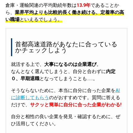
倉庫・運輸関連の平均勤続年数は
13.9年
であることか
ら、
業界平均よりも比較的長く働き続ける、定着率の高
い職場
といえるでしょう。
首都高速道路があなたに合っている
かチェックしよう
就活する上で、
大事になるのは企業選び
。
なんとなく選んでしまうと、自分と合わずに
内定
０、早期退職
となってしまうことも……。
そうならないために、本当に自分に合った企業を
AI
に診断してもらう
のがおすすめです。質問に答える
だけで、
サクッと簡単に自分に合った企業がわかる!
自分と相性の良い企業を発見・確認するために、ぜ
ひ活用してください。