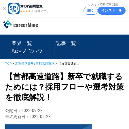
＼ スキマ時間でSPI対策 ／
SPI対策問題集
インストール
開く
★★★★
★
★
無料アプリ
業界一覧
記事一覧
就活ノウハウ
TOP
>
高速道路業界
/
首都高速道路
>
【首都高速道路】新卒で就職するためには？採用フローや選考対策を徹底解説！
【首都高速道路】新卒で就職する
ためには？採用フローや選考対策
を徹底解説！
公開日：
2022-09-28
最終更新日：
2022-09-28