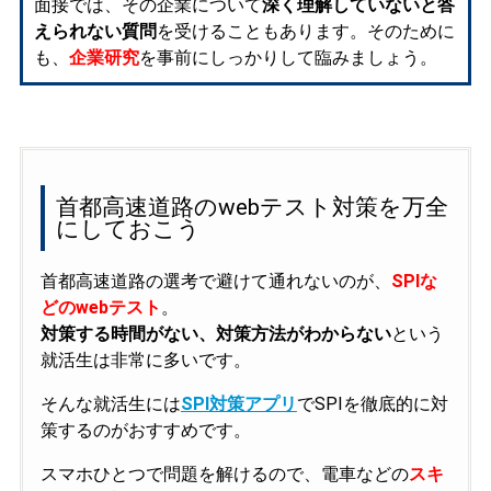
面接では、その企業について
深く理解していないと答
えられない質問
を受けることもあります。そのために
も、
企業研究
を事前にしっかりして臨みましょう。
首都高速道路のwebテスト対策を万全
にしておこう
首都高速道路の選考で避けて通れないのが、
SPIな
どのwebテスト
。
対策する時間がない、対策方法がわからない
という
就活生は非常に多いです。
そんな就活生には
SPI対策アプリ
でSPIを徹底的に対
策するのがおすすめです。
スマホひとつで問題を解けるので、電車などの
スキ