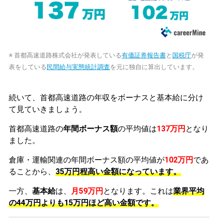
※ 首都高速道路株式会社が発表している
有価証券報告書
と
国税庁
が発
表をしている
民間給与実態統計調査
を元に独自に算出しています。
続いて、首都高速道路の年収をボーナスと基本給に分け
て見ていきましょう。
首都高速道路の
年間ボーナス額
の平均値は
137万円
となり
ました。
倉庫・運輸関連の年間ボーナス額の平均値が
102万円
であ
ることから、
35万円程高い金額になっています。
一方、
基本給
は、
月59万円
となります。これは
業界平均
の
44万円よりも15万円ほど高い金額です。