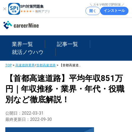
＼ スキマ時間でSPI対策 ／
SPI対策問題集
インストール
開く
★★★★
★
★
無料アプリ
業界一覧
記事一覧
就活ノウハウ
TOP
>
高速道路業界
/
首都高速道路
>
【首都高速道路】平均年収851万円｜年収推移・業界・年代・役職別など徹底解説！
【首都高速道路】平均年収851万
円｜年収推移・業界・年代・役職
別など徹底解説！
公開日：
2022-03-31
最終更新日：
2022-09-30