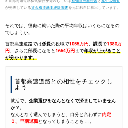
※ 首都高速道路株式会社が発表している
有価証券報告書
と
厚生労働省
が発表している
賃金構造基本統計調査
を元に独自に算出しています。
それでは、役職に就いた際の平均年収はいくらになるの
でしょうか。
首都高速道路では
係長
の役職で
1055万円
、
課長
で
1380万
円
、さらに
部長
になると
1664万円
まで
年収が上がること
が分かります。
首都高速道路との相性をチェックし
よう
就活で、
企業選びをなんとなくで済ましていません
か？
。
なんとなく選んでしまうと、自分と合わずに
内定
０、早期退職
となってしまうことも……。