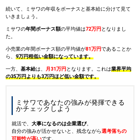
続いて、ミサワの年収をボーナスと基本給に分けて見て
いきましょう。
ミサワの
年間ボーナス額
の平均値は
72万円
となりまし
た。
小売業の年間ボーナス額の平均値が
81万円
であることか
ら、
9万円程低い金額になっています。
一方、
基本給
は、
月31万円
となります。これは
業界平均
の
35万円よりも3万円ほど低い金額です。
ミサワであなたの強みが発揮できる
かチェックしよう
就活で、
大事になるのは企業選び
。
自分の強みが活かせないと、残念ながら
選考落ちの
可能性が高い
です。