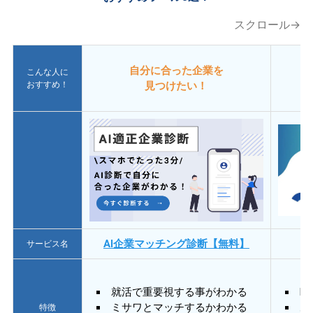
スクロール→
自分に合った企業を
こんな人に
おすすめ！
見つけたい！
AI企業マッチング診断【無料】
サービス名
就活で重要視する事がわかる
E
ミサワとマッチするかわかる
あ
特徴