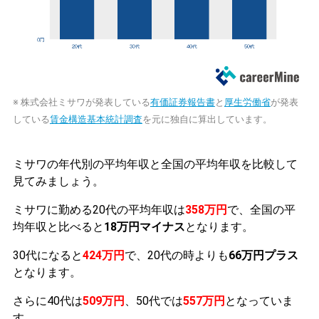
※ 株式会社ミサワが発表している
有価証券報告書
と
厚生労働省
が発表
している
賃金構造基本統計調査
を元に独自に算出しています。
ミサワの年代別の平均年収と全国の平均年収を比較して
見てみましょう。
ミサワに勤める20代の平均年収は
358万円
で、全国の平
均年収と比べると
18万円マイナス
となります。
30代になると
424万円
で、20代の時よりも
66万円プラス
となります。
さらに40代は
509万円
、50代では
557万円
となっていま
す。