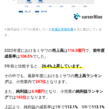
※ 株式会社ミサワが発表している
有価証券報告書
を元に集計していま
す。
2022年度におけるミサワの
売上高
は
116.3億円
で、
前年度
成長率
は
106.5%
でした。
5年前と比較すると、
26.4%上昇しています。
その中でも、最新年度におけるミサワの
売上高ランキン
グ
は、小売業内で
247位
となります。
また、
純利益
は
6.9億円
となり、小売業の
純利益ランキン
グ
では
163位
となります。
上記より、純利益の成長率は1年で
113.1%
、5年で
113.1%