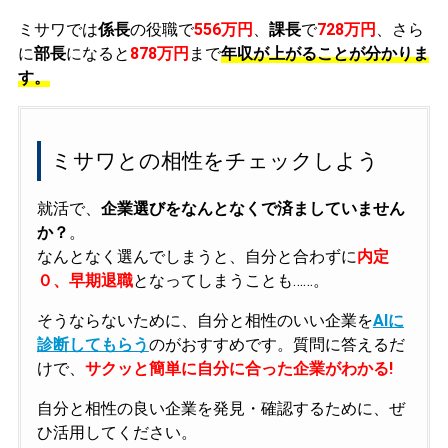
ミサワでは
係長
の役職で
556万円
、
課長
で
728万円
、さら
に
部長
になると
878万円
まで
年収が上がることが分かりま
す。
ミサワとの相性をチェックしよう
就活で、
企業選びをなんとなくで済ましていません
か？
。
なんとなく選んでしまうと、自分と合わずに
内定
０、早期退職
となってしまうことも……。
そうならないために、自分と相性のいい企業を
AIに
診断してもらう
のがおすすめです。質問に答えるだ
けで、
サクッと簡単に自分に合った企業がわかる!
自分と相性の良い企業を発見・確認するために、ぜ
ひ活用してください。