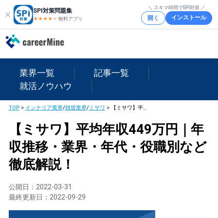
＼ スキマ時間でSPI対策 ／
SPI対策問題集
インストール
開く
★★★★
★
★
無料アプリ
業界一覧
記事一覧
就活ノウハウ
TOP
>
インテリア業界
/
雑貨業界
/
ミサワ
>
【ミサワ】平均年収449万円｜年収推移・業界・年代・役職別など徹底解説！
【ミサワ】平均年収449万円｜年
収推移・業界・年代・役職別など
徹底解説！
公開日：
2022-03-31
最終更新日：
2022-09-29