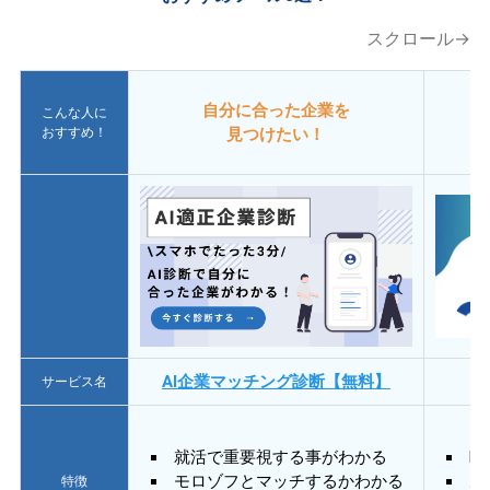
スクロール→
自分に合った企業を
こんな人に
おすすめ！
見つけたい！
AI企業マッチング診断【無料】
サービス名
就活で重要視する事がわかる
E
モロゾフとマッチするかわかる
あ
特徴