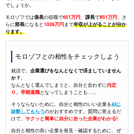
でしょうか。
モロゾフでは
係長
の役職で
651万円
、
課長
で
851万円
、さ
らに
部長
になると
1026万円
まで
年収が上がることが分か
ります。
モロゾフとの相性をチェックしよう
就活で、
企業選びをなんとなくで済ましていません
か？
。
なんとなく選んでしまうと、自分と合わずに
内定
０、早期退職
となってしまうことも……。
そうならないために、自分と相性のいい企業を
AIに
診断してもらう
のがおすすめです。質問に答えるだ
けで、
サクッと簡単に自分に合った企業がわかる!
自分と相性の良い企業を発見・確認するために、ぜ