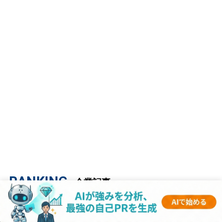
RANKING
- 企業記事 -
1
【キーエンス】平均年収2182万円｜年収推