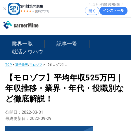
＼ スキマ時間でSPI対策 ／
SPI対策問題集
インストール
開く
★★★★
★
★
無料アプリ
業界一覧
記事一覧
就活ノウハウ
TOP
>
菓子業界
/
モロゾフ
>
【モロゾフ】平均年収525万円｜年収推移・業界・年代・役職別など徹底解説！
【モロゾフ】平均年収525万円｜
年収推移・業界・年代・役職別な
ど徹底解説！
公開日：
2022-03-31
最終更新日：
2022-09-29