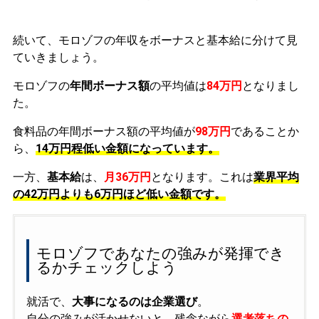
続いて、モロゾフの年収をボーナスと基本給に分けて見
ていきましょう。
モロゾフの
年間ボーナス額
の平均値は
84万円
となりまし
た。
食料品の年間ボーナス額の平均値が
98万円
であることか
ら、
14万円程低い金額になっています。
一方、
基本給
は、
月36万円
となります。これは
業界平均
の
42万円よりも6万円ほど低い金額です。
モロゾフであなたの強みが発揮でき
るかチェックしよう
就活で、
大事になるのは企業選び
。
自分の強みが活かせないと、残念ながら
選考落ちの