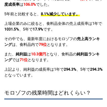
度成長率
は
106.0%
でした。
5年前と比較すると、
8.1%減少しています。
上場企業のみに絞ると、食料品全体の売上成長率は1年で
1031.5%
、5年で
17.9%
です。
その中でも、最新年度におけるモロゾフの
売上高ランキ
ング
は、食料品内で
79位
となります。
また、
純利益
は
10.3億円
となり、食料品の
純利益ランキ
ング
では
71位
となります。
上記より、純利益の成長率は1年で
294.3%
、5年で
294.3%
となっています。
モロゾフの残業時間はどれくらい？