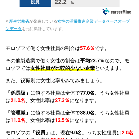
※
厚生労働省
が発表している
女性の活躍推進企業データベースオープ
ンデータ
を元に集計しています。
モロゾフで働く女性社員の割合は
57.6％
です。
その他製造業で働く女性の割合は
平均23.7％
なので、モ
ロゾフでは
女性社員が比較的少ない企業
といえます。
また、役職別に女性比率をみてみましょう。
「係長級」
に値する社員は全体で
77.0名
、うち女性社員
は
21.0名
、女性比率は
27.3％
になります。
「管理職」
に値する社員は全体で
88.0名
、うち女性社員
は
11.0名
、女性比率は
12.5％
になります。
モロゾフの
「役員」
は、現在
9.0名
。うち女性役員は
2.0名