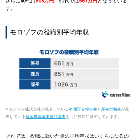
さらに40代は
508万円
、50代では
567万円
となっていま
す。
モロゾフの役職別平均年収
※ モロゾフ株式会社が発表している
有価証券報告書
と
厚生労働省
が発
表している
賃金構造基本統計調査
を元に独自に算出しています。
それでは、役職に就いた際の平均年収はいくらになるの