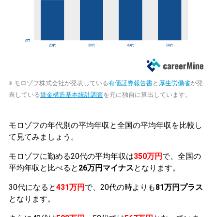
※ モロゾフ株式会社が発表している
有価証券報告書
と
厚生労働省
が発
表している
賃金構造基本統計調査
を元に独自に算出しています。
モロゾフの年代別の平均年収と全国の平均年収を比較し
て見てみましょう。
モロゾフに勤める20代の平均年収は
350万円
で、全国の
平均年収と比べると
26万円マイナス
となります。
30代になると
431万円
で、20代の時よりも
81万円プラス
となります。