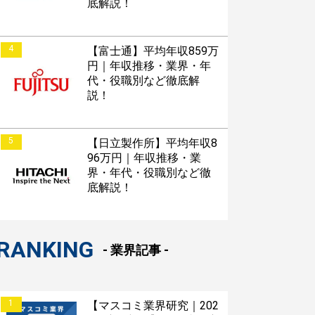
底解説！
4
【富士通】平均年収859万
円｜年収推移・業界・年
代・役職別など徹底解
説！
5
【日立製作所】平均年収8
96万円｜年収推移・業
界・年代・役職別など徹
底解説！
RANKING
- 業界記事 -
1
【マスコミ業界研究｜202