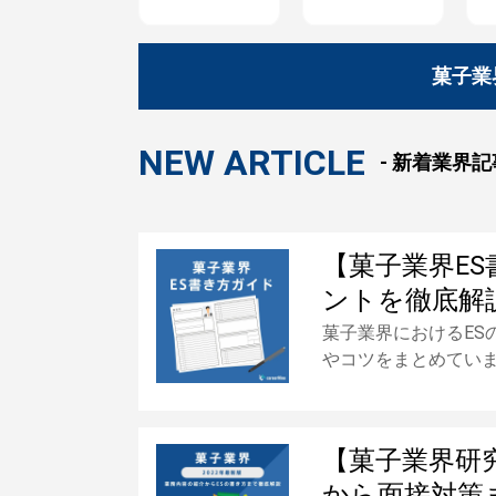
菓子業
NEW ARTICLE
- 新着業界記事
【菓子業界E
ントを徹底解
菓子業界におけるES
やコツをまとめてい
【菓子業界研究
から面接対策