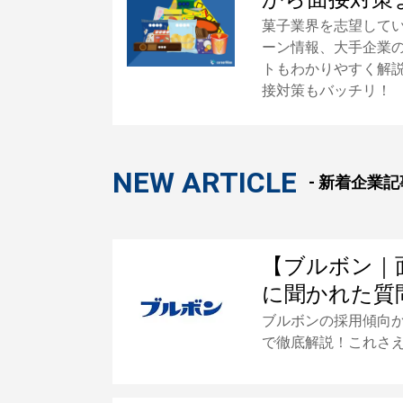
菓子業界を志望して
ーン情報、大手企業
トもわかりやすく解
接対策もバッチリ！
NEW ARTICLE
- 新着企業記事
【ブルボン｜
に聞かれた質
ブルボンの採用傾向
で徹底解説！これさ