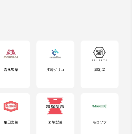
森永製菓
江崎グリコ
湖池屋
亀田製菓
岩塚製菓
モロゾフ