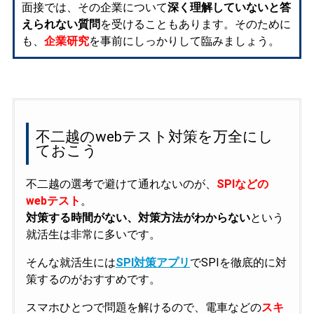
面接では、その企業について
深く理解していないと答
えられない質問
を受けることもあります。そのために
も、
企業研究
を事前にしっかりして臨みましょう。
不二越のwebテスト対策を万全にし
ておこう
不二越の選考で避けて通れないのが、
SPIなどの
webテスト
。
対策する時間がない、対策方法がわからない
という
就活生は非常に多いです。
そんな就活生には
SPI対策アプリ
でSPIを徹底的に対
策するのがおすすめです。
スマホひとつで問題を解けるので、電車などの
スキ