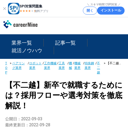
＼ スキマ時間でSPI対策 ／
SPI対策問題集
インストール
開く
★★★★
★
★
無料アプリ
業界一覧
記事一覧
就活ノウハウ
T
>
ベアリン
/
ロボット
/
工作機械
/
工具
/
機
/
機械
/
特殊鋼
/
不
>
【不二越】新卒で就職するためには？採用フローや選考対策を徹底解説！
O
グ業界
業界
業界
業界
械
業界
業界
二
P
越
【不二越】新卒で就職するために
は？採用フローや選考対策を徹底
解説！
公開日：
2022-09-03
最終更新日：
2022-09-28