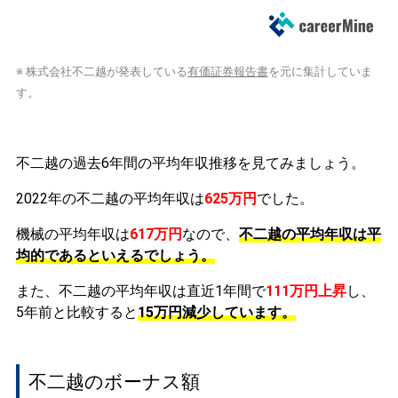
※ 株式会社不二越が発表している
有価証券報告書
を元に集計していま
す。
不二越の過去6年間の平均年収推移を見てみましょう。
2022年の不二越の平均年収は
625万円
でした。
機械の平均年収は
617万円
なので、
不二越の平均年収は平
均的であるといえるでしょう。
また、不二越の平均年収は直近1年間で
111万円
上昇
し、
5年前と比較すると
15万円
減少
しています。
不二越のボーナス額