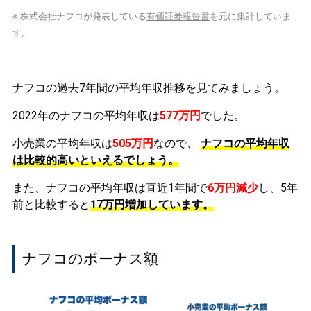
※ 株式会社ナフコが発表している
有価証券報告書
を元に集計していま
す。
ナフコの過去7年間の平均年収推移を見てみましょう。
2022年のナフコの平均年収は
577万円
でした。
小売業の平均年収は
505万円
なので、
ナフコの平均年収
は比較的高いといえるでしょう。
また、ナフコの平均年収は直近1年間で
6万円
減少
し、5年
前と比較すると
17万円
増加
しています。
ナフコのボーナス額