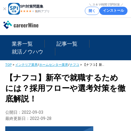
＼ スキマ時間でSPI対策 ／
SPI対策問題集
インストール
開く
★★★★
★
★
無料アプリ
業界一覧
記事一覧
就活ノウハウ
TOP
>
インテリア業界
/
ホームセンター業界
/
ナフコ
>
【ナフコ】新卒で就職するためには？採用フローや選考対策を徹底解説！
【ナフコ】新卒で就職するため
には？採用フローや選考対策を徹
底解説！
公開日：
2022-09-03
最終更新日：
2022-09-28