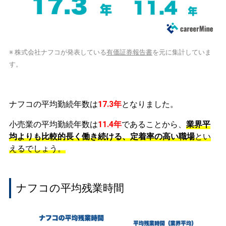
※ 株式会社ナフコが発表している
有価証券報告書
を元に集計していま
す。
ナフコの平均勤続年数は
17.3年
となりました。
小売業の平均勤続年数は
11.4年
であることから、
業界平
均よりも比較的長く働き続ける、定着率の高い職場
とい
えるでしょう。
ナフコの平均残業時間