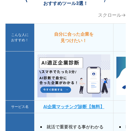
おすすめツール3選！
スクロール→
自分に合った企業を
こんな人に
おすすめ！
見つけたい！
AI企業マッチング診断【無料】
サービス名
就活で重要視する事がわかる
E