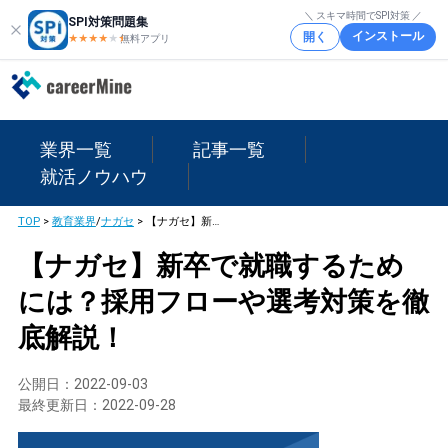
＼ スキマ時間でSPI対策 ／
SPI対策問題集
インストール
開く
★★★★
★
★
無料アプリ
業界一覧
記事一覧
就活ノウハウ
TOP
>
教育業界
/
ナガセ
>
【ナガセ】新卒で就職するためには？採用フローや選考対策を徹底解説！
【ナガセ】新卒で就職するため
には？採用フローや選考対策を徹
底解説！
公開日：
2022-09-03
最終更新日：
2022-09-28