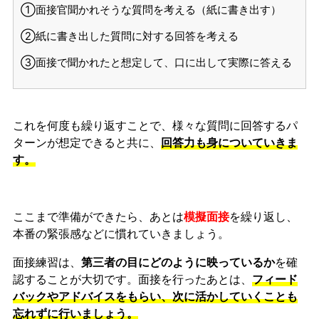
①面接官聞かれそうな質問を考える（紙に書き出す）
②紙に書き出した質問に対する回答を考える
③面接で聞かれたと想定して、口に出して実際に答える
これを何度も繰り返すことで、様々な質問に回答するパ
ターンが想定できると共に、
回答力も身についていきま
す。
ここまで準備ができたら、あとは
模擬面接
を繰り返し、
本番の緊張感などに慣れ
ていきましょう。
面接練習は、
第三者の目にどのように映っているか
を確
認することが大切です。面接を行ったあとは、
フィード
バックやアドバイスをもらい、次に活かしていくことも
忘れずに行いましょう。