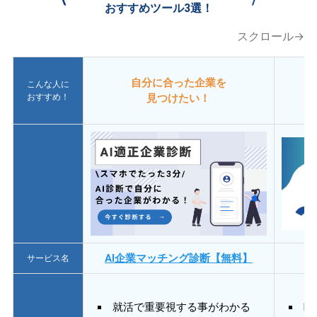
おすすめツール3選！
スクロール→
自分に合った企業を
こんな人に
おすすめ！
見つけたい！
AI企業マッチング診断【無料】
サービス名
就活で重要視する事がわかる
E