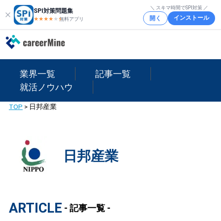
＼ スキマ時間でSPI対策 ／
SPI対策問題集
インストール
開く
★★★★
★
★
無料アプリ
業界一覧
記事一覧
就活ノウハウ
TOP
>
日邦産業
日邦産業
ARTICLE
- 記事一覧 -