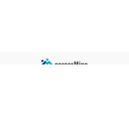
サイトコンテンツ
サイト情報
業界一覧
運営会社
企業一覧
プライバシーポリシー
タグ一覧
記事制作ポリシー
監修者メッセージ
編集部紹介
よくある質問