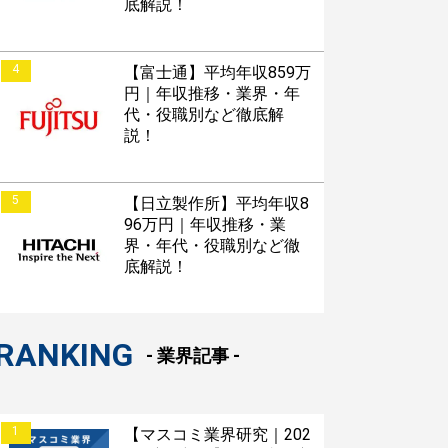
底解説！
4
【富士通】平均年収859万
円｜年収推移・業界・年
代・役職別など徹底解
説！
5
【日立製作所】平均年収8
96万円｜年収推移・業
界・年代・役職別など徹
底解説！
RANKING
- 業界記事 -
1
【マスコミ業界研究｜202