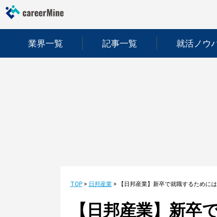
業界一覧
記事一覧
就活ノウ
TOP
>
日邦産業
>
【日邦産業】新卒