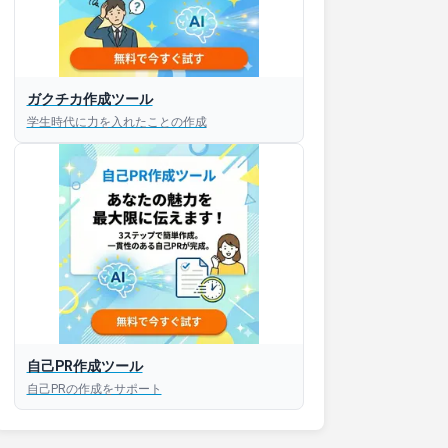
ガクチカ作成ツール
接対策アプリ【無料】
学生時代に力を入れたことの作成
以内にあなたのESを添削
以内にあなただけのESを
対話して面接練習ができ
S版はこちら
自己PR作成ツール
自己PRの作成をサポート
roid版はこちら