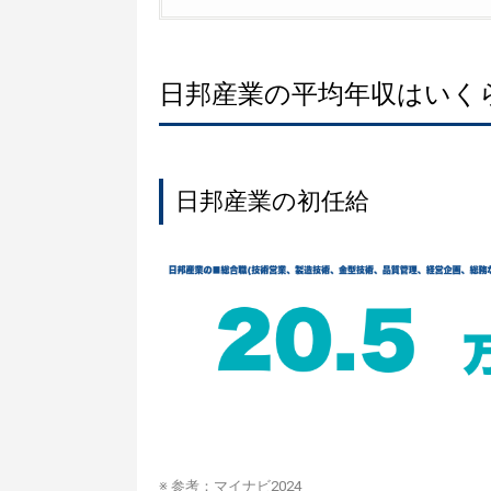
日邦産業の平均年収はいく
日邦産業の初任給
※ 参考：
マイナビ2024