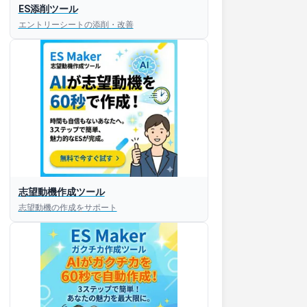
ES添削ツール
エントリーシートの添削・改善
志望動機作成ツール
志望動機の作成をサポート
すぐESを
してほしい！