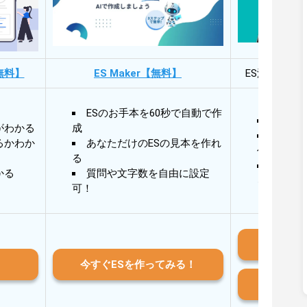
無料】
ES Maker【無料】
ES添削・面
ESのお手本を60秒で自動で作
30秒
がわかる
成
30秒
るかわか
あなただけのESの見本を作れ
作成
る
AIと
かる
質問や文字数を自由に設定
る
可！
iO
今すぐESを作ってみる！
And