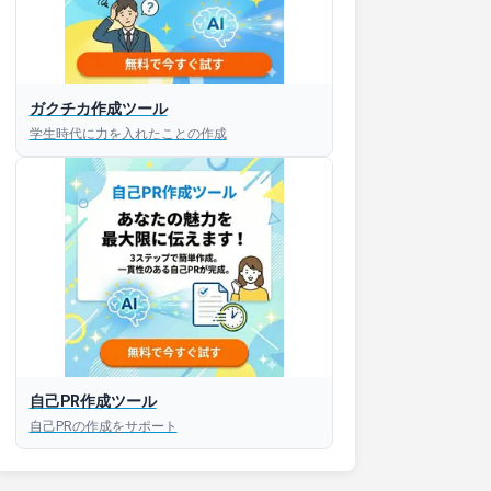
接対策アプリ【無料】
ガクチカ作成ツール
学生時代に力を入れたことの作成
以内にあなたのESを添削
以内にあなただけのESを
対話して面接練習ができ
S版はこちら
自己PR作成ツール
roid版はこちら
自己PRの作成をサポート