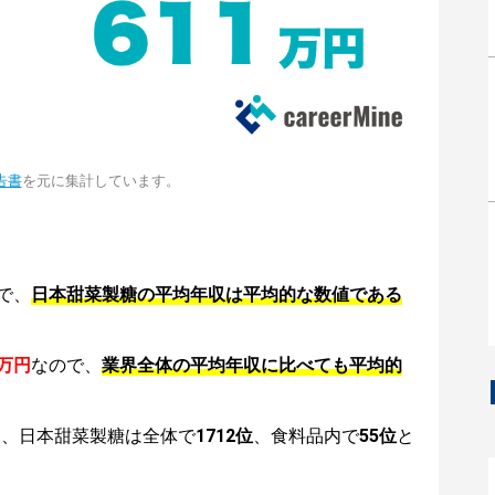
告書
を元に集計しています。
で、
日本甜菜製糖の平均年収は平均的な数値である
1万円
なので、
業界全体の平均年収に比べても平均的
は、日本甜菜製糖は全体で
1712位
、食料品内で
55位
と