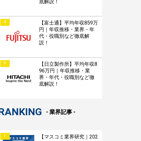
底解説！
4
【富士通】平均年収859万
円｜年収推移・業界・年
代・役職別など徹底解
説！
5
【日立製作所】平均年収8
96万円｜年収推移・業
界・年代・役職別など徹
底解説！
RANKING
- 業界記事 -
1
【マスコミ業界研究｜202