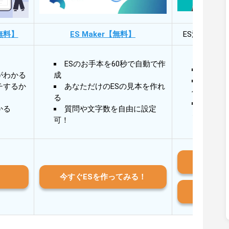
無料】
ES Maker【無料】
ES添削・面
ESのお手本を60秒で自動で作
30秒
がわかる
成
30秒
チするか
あなただけのESの見本を作れ
作成
る
AIと
かる
質問や文字数を自由に設定
る
可！
iO
今すぐESを作ってみる！
And