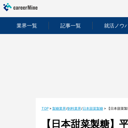
業界一覧
記事一覧
就活ノウ
TOP
>
製糖業界
/
飼料業界
/
日本甜菜製糖
>
【日本甜菜製糖】平