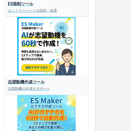
ES添削ツール
エントリーシートの添削・改善
すぐESを
志望動機作成ツール
してほしい！
志望動機の作成をサポート