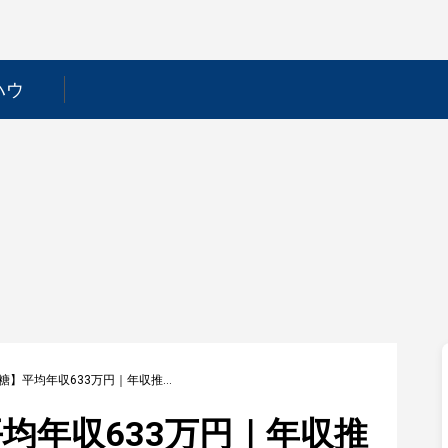
ハウ
【日本甜菜製糖】平均年収633万円｜年収推移・業界・年代・役職別など徹底解説！
均年収633万円｜年収推