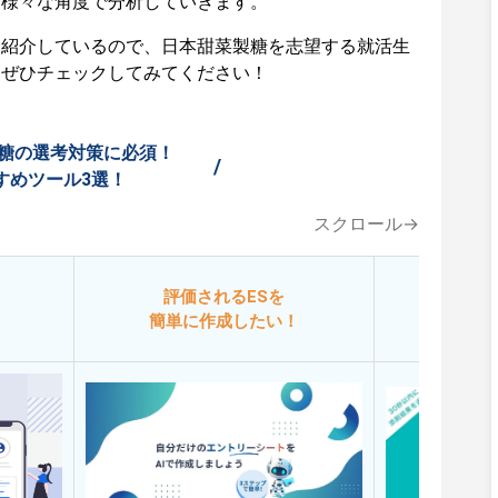
ど様々な角度で分析していきます。
も紹介しているので、日本甜菜製糖を志望する就活生
はぜひチェックしてみてください！
糖の選考対策に必須！
/
すめツール3選！
スクロール→
評価されるESを
今
簡単に作成したい！
添削