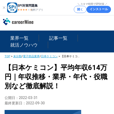
＼ スキマ時間でSPI対策 ／
SPI対策問題集
インストール
開く
★★★★
★
★
無料アプリ
業界一覧
記事一覧
就活ノウハウ
TOP
>
未分類
/
電子部品業界
/
日本ケミコン
>
【日本ケミコン】平均年収614万円｜年収推移・業界・年代・役職別など徹底解説！
【日本ケミコン】平均年収614万
円｜年収推移・業界・年代・役職
別など徹底解説！
公開日：
2022-03-31
最終更新日：
2022-09-30