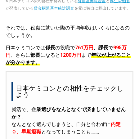
※ 日本ケミコン株式会社が発表している
有価証券報告書
と
厚生労働省
が発表している
賃金構造基本統計調査
を元に独自に算出しています。
それでは、役職に就いた際の平均年収はいくらになるの
でしょうか。
日本ケミコンでは
係長
の役職で
761万円
、
課長
で
995万
円
、さらに
部長
になると
1200万円
まで
年収が上がること
が分かります。
日本ケミコンとの相性をチェックし
よう
就活で、
企業選びをなんとなくで済ましていません
か？
。
なんとなく選んでしまうと、自分と合わずに
内定
０、早期退職
となってしまうことも……。