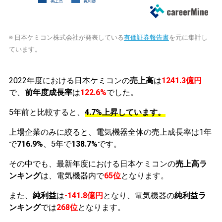
※ 日本ケミコン株式会社が発表している
有価証券報告書
を元に集計し
ています。
2022年度における日本ケミコンの
売上高
は
1241.3億円
で、
前年度成長率
は
122.6%
でした。
5年前と比較すると、
4.7%上昇しています。
上場企業のみに絞ると、電気機器全体の売上成長率は1年
で
716.9%
、5年で
138.7%
です。
その中でも、最新年度における日本ケミコンの
売上高ラ
ンキング
は、電気機器内で
65位
となります。
また、
純利益
は
-141.8億円
となり、電気機器の
純利益ラ
ンキング
では
268位
となります。