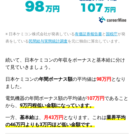
※ 日本ケミコン株式会社が発表している
有価証券報告書
と
国税庁
が発
表をしている
民間給与実態統計調査
を元に独自に算出しています。
続いて、日本ケミコンの年収をボーナスと基本給に分け
て見ていきましょう。
日本ケミコンの
年間ボーナス額
の平均値は
98万円
となり
ました。
電気機器の年間ボーナス額の平均値が
107万円
であること
から、
9万円程低い金額になっています。
一方、
基本給
は、
月43万円
となります。これは
業界平均
の
46万円よりも3万円ほど低い金額です。