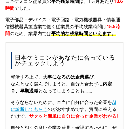
日本ケミコン従業員の
平均残業時間
は、1ヵ月あたり
10.6
時間
でした。
電子部品・デバイス・電子回路・電気機械器具・情報通
信機械器具製造業で働く従業員の平均残業時間は
15.5時
間
のため、業界内では
平均的な残業時間といえます。
日本ケミコンがあなたに合っている
かチェックしよう
就活する上で、
大事になるのは企業選び
。
なんとなく選んでしまうと、自分と合わずに
内定
０、早期退職
となってしまうことも……。
そうならないために、本当に自分に合った企業を
AI
に診断してもらう
のがおすすめです。質問に答える
だけで、
サクッと簡単に自分に合った企業がわかる!
自分と相性の良い企業を発見・確認するために、ぜ