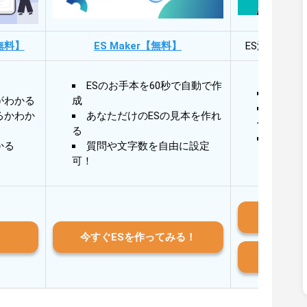
無料】
ES Maker【無料】
ES添削・面
ESのお手本を60秒で自動で作
30秒
がわかる
成
30秒
るかわか
あなただけのESの見本を作れ
作成
る
AIと
かる
質問や文字数を自由に設定
る
可！
iO
今すぐESを作ってみる！
And