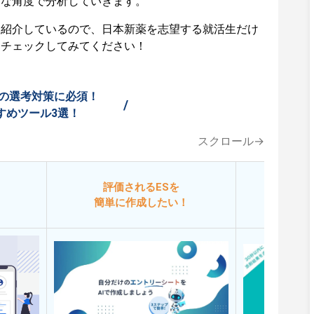
々な角度で分析していきます。
も紹介しているので、日本新薬を志望する就活生だけ
ひチェックしてみてください！
の選考対策に必須！
/
すめツール3選！
スクロール→
評価されるESを
今
簡単に作成したい！
添削