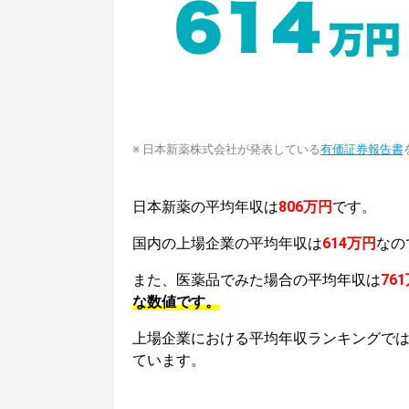
※ 日本新薬株式会社が発表している
有価証券報告書
日本新薬の平均年収は
806万円
です。
国内の上場企業の平均年収は
614万円
なの
また、医薬品でみた場合の平均年収は
76
な数値です。
上場企業における平均年収ランキングで
ています。