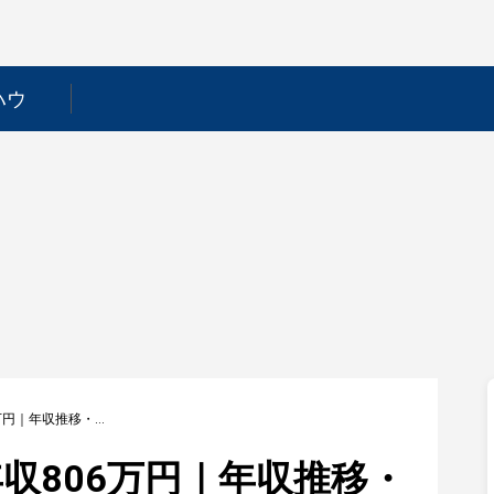
ハウ
【日本新薬】平均年収806万円｜年収推移・業界・年代・役職別など徹底解説！
収806万円｜年収推移・