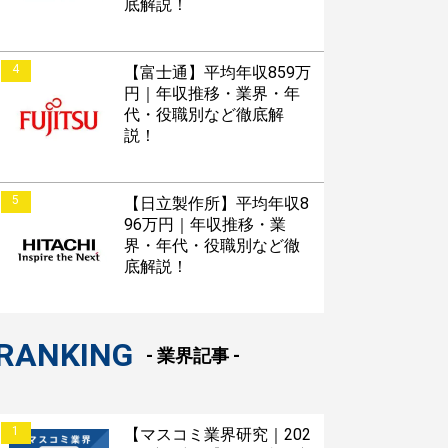
底解説！
4
【富士通】平均年収859万
円｜年収推移・業界・年
代・役職別など徹底解
説！
5
【日立製作所】平均年収8
96万円｜年収推移・業
界・年代・役職別など徹
底解説！
RANKING
- 業界記事 -
1
【マスコミ業界研究｜202