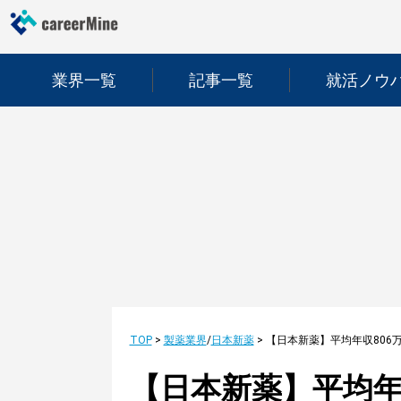
業界一覧
記事一覧
就活ノウ
TOP
>
製薬業界
/
日本新薬
>
【日本新薬】平均年