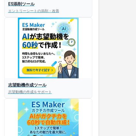
ES添削ツール
エントリーシートの添削・改善
すぐESを
志望動機作成ツール
してほしい！
志望動機の作成をサポート