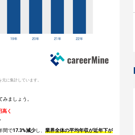
を元に集計しています。
てみましょう。
円高く
。
年間で
17.3%減少
し、
業界全体の平均年収が近年下が