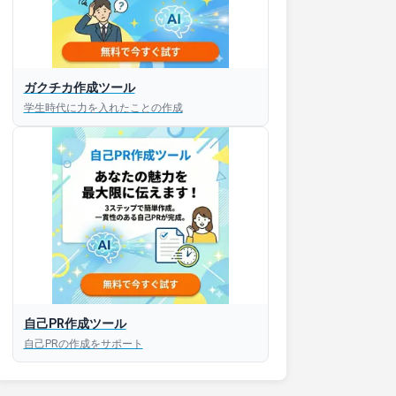
接対策アプリ【無料】
ガクチカ作成ツール
学生時代に力を入れたことの作成
以内にあなたのESを添削
以内にあなただけのESを
対話して面接練習ができ
S版はこちら
自己PR作成ツール
roid版はこちら
自己PRの作成をサポート