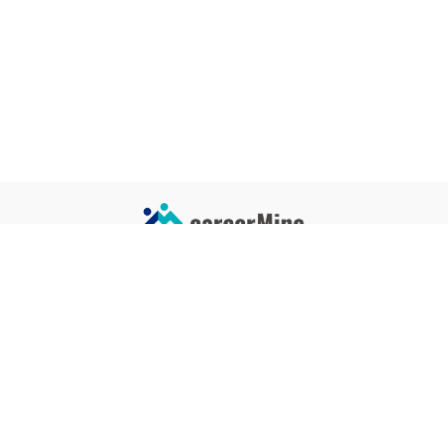
サイトコンテンツ
サイト情報
業界一覧
運営会社
企業一覧
プライバシーポリシー
タグ一覧
記事制作ポリシー
監修者メッセージ
編集部紹介
よくある質問