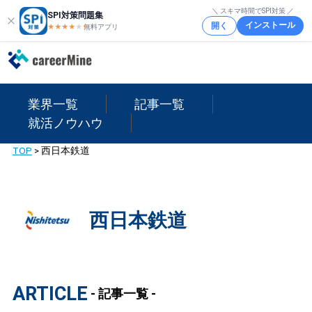
＼ スキマ時間でSPI対策 ／
SPI対策問題集
インストール
開く
★★★★
★
★
無料アプリ
業界一覧
記事一覧
就活ノウハウ
TOP
>
西日本鉄道
西日本鉄道
ARTICLE
- 記事一覧 -