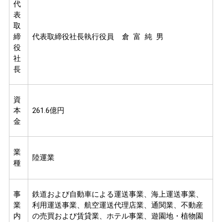
代
表
取
締
代表取締役社長執行役員 倉 富 純 男
役
社
長
資
本
261.6億円
金
業
陸運業
種
事
鉄道および自動車による運送事業、海上運送事業、
業
利用運送事業、航空運送代理店業、通関業、不動産
内
の売買および賃貸業、ホテル事業、遊園地・植物園