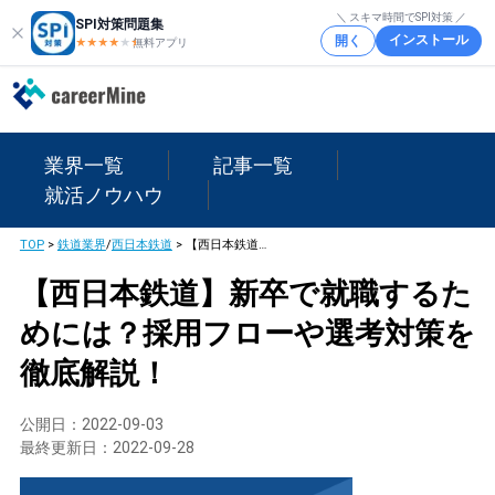
＼ スキマ時間でSPI対策 ／
SPI対策問題集
インストール
開く
★★★★
★
★
無料アプリ
業界一覧
記事一覧
就活ノウハウ
TOP
>
鉄道業界
/
西日本鉄道
>
【西日本鉄道】新卒で就職するためには？採用フローや選考対策を徹底解説！
【西日本鉄道】新卒で就職するた
めには？採用フローや選考対策を
徹底解説！
公開日：
2022-09-03
最終更新日：
2022-09-28