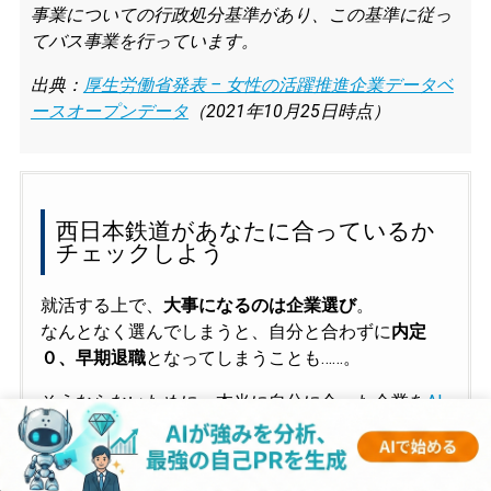
事業についての行政処分基準があり、この基準に従っ
てバス事業を行っています。
出典：
厚生労働省発表 – 女性の活躍推進企業データベ
ースオープンデータ
（2021年10月25日時点）
西日本鉄道があなたに合っているか
チェックしよう
就活する上で、
大事になるのは企業選び
。
なんとなく選んでしまうと、自分と合わずに
内定
０、早期退職
となってしまうことも……。
そうならないために、本当に自分に合った企業を
AI
に診断してもらう
のがおすすめです。質問に答える
だけで、
サクッと簡単に自分に合った企業がわかる!