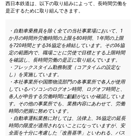
西日本鉄道は、以下の取り組みによって、長時間労働を
是正するために取り組んできます。
・自動車乗務員を除く全ての当社事業場において、1
か月の時間外労働時間の上限を80時間、1年間の上限
を720時間とする36協定を締結しています。その36協
定の範囲内で、職場ごとに労使で目標とする上限時間
を確認し、長時間労働の是正に取り組んでいます。
・フレックスタイム勤務制度（コアタイムの設定な
し）を実施しています。
・本社事業所や国際物流部門の各事業所で各人が使用
しているパソコンのログオン時間、ログオフ時間と、
各人が申告する労働時間に齟齬がないか確認していま
す。その他の事業所でも、業務内容にあわせて、労働
時間の把握に努めています。
・自動車運転業務に対しては、法律上、36協定の延長
時間の限度が適用されないことになっていますが、安
全面を十分に考慮した「改善基準」といわれる、バス