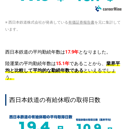
※ 西日本鉄道株式会社が発表している
有価証券報告書
を元に集計して
います。
西日本鉄道の平均勤続年数は
17.9年
となりました。
陸運業の平均勤続年数は
15.1年
であることから、
業界平
均と比較して平均的な勤続年数である
といえるでしょ
う。
西日本鉄道の有給休暇の取得日数