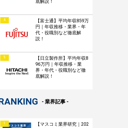
底解説！
4
【富士通】平均年収859万
円｜年収推移・業界・年
代・役職別など徹底解
説！
すぐESを
5
【日立製作所】平均年収8
してほしい！
96万円｜年収推移・業
界・年代・役職別など徹
底解説！
RANKING
- 業界記事 -
1
【マスコミ業界研究｜202
接対策アプリ【無料】