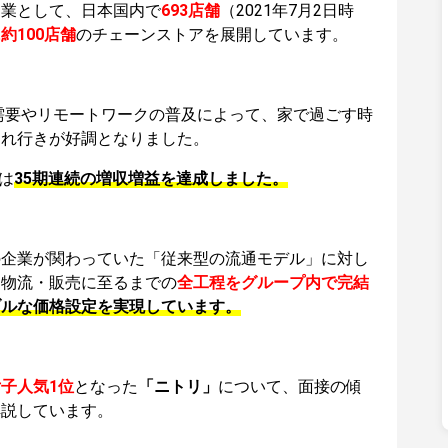
売業として、日本国内で
693店舗
（2021年7月2日時
約100店舗
のチェーンストアを展開しています。
り需要やリモートワークの普及によって、家で過ごす時
売れ行きが好調となりました。
は
35期連続の増収増益
を達成しました。
の企業が関わっていた「従来型の流通モデル」に対し
・物流・販売に至るまでの
全工程をグループ内で完結
ブルな価格設定を実現しています。
子人気1位
となった
「ニトリ」
について、面接の傾
解説しています。