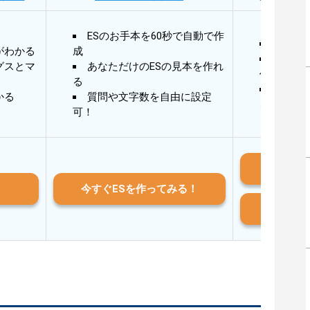
ESのお手本を60秒で自動で作
30秒
がわかる
成
30秒
グスとマ
あなただけのESの見本を作れ
作成
る
AIと
かる
質問や文字数を自由に設定
る
可！
iO
今すぐESを作ってみる！
And