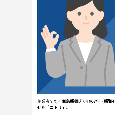
創業者である
似鳥昭雄
氏が
1967年（昭和
せた「ニトリ」。