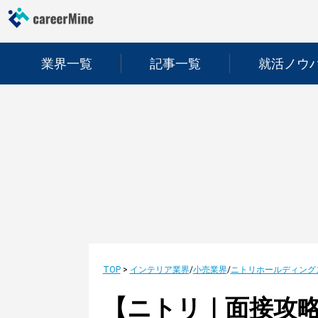
業界一覧
記事一覧
就活ノウ
TOP
>
インテリア業界
/
小売業界
/
ニトリホールディング
【ニトリ｜面接攻