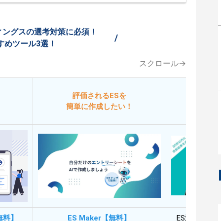
ィングスの選考対策に必須！
/
すめツール3選！
スクロール→
評価されるESを
今
簡単に作成したい！
添削
無料】
ES Maker【無料】
ES添削・面