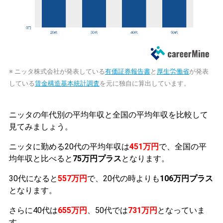
※ ニッタ株式会社が発表している
有価証券報告書
と
厚生労働省
が発表
している
賃金構造基本統計調査
を元に独自に算出しています。
ニッタの年代別の平均年収と全国の平均年収を比較して
見てみましょう。
ニッタに勤める20代の平均年収は
451万円
で、全国の平
均年収と比べると
75万円プラス
となります。
30代になると
557万円
で、20代の時よりも
106万円プラス
となります。
さらに40代は
655万円
、50代では
731万円
となっていま
す。