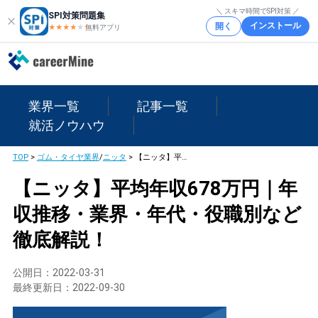
＼ スキマ時間でSPI対策 ／
SPI対策問題集
インストール
開く
★★★★
★
★
無料アプリ
業界一覧
記事一覧
就活ノウハウ
TOP
>
ゴム・タイヤ業界
/
ニッタ
>
【ニッタ】平均年収678万円｜年収推移・業界・年代・役職別など徹底解説！
【ニッタ】平均年収678万円｜年
収推移・業界・年代・役職別など
徹底解説！
公開日：
2022-03-31
最終更新日：
2022-09-30