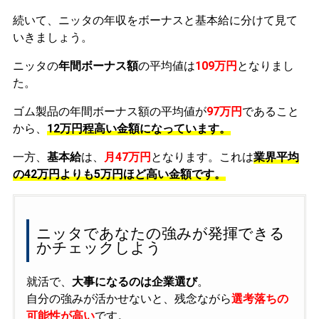
続いて、ニッタの年収をボーナスと基本給に分けて見て
いきましょう。
ニッタの
年間ボーナス額
の平均値は
109万円
となりまし
た。
ゴム製品の年間ボーナス額の平均値が
97万円
であること
から、
12万円程高い金額になっています。
一方、
基本給
は、
月47万円
となります。これは
業界平均
の
42万円よりも5万円ほど高い金額です。
ニッタであなたの強みが発揮できる
かチェックしよう
就活で、
大事になるのは企業選び
。
自分の強みが活かせないと、残念ながら
選考落ちの
可能性が高い
です。