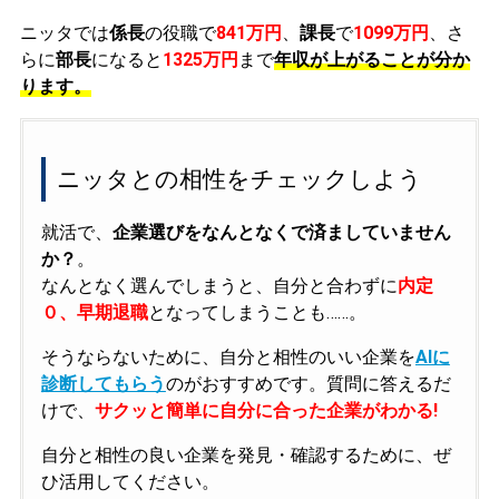
ニッタでは
係長
の役職で
841万円
、
課長
で
1099万円
、さ
らに
部長
になると
1325万円
まで
年収が上がることが分か
ります。
ニッタとの相性をチェックしよう
就活で、
企業選びをなんとなくで済ましていません
か？
。
なんとなく選んでしまうと、自分と合わずに
内定
０、早期退職
となってしまうことも……。
そうならないために、自分と相性のいい企業を
AIに
診断してもらう
のがおすすめです。質問に答えるだ
けで、
サクッと簡単に自分に合った企業がわかる!
自分と相性の良い企業を発見・確認するために、ぜ
ひ活用してください。