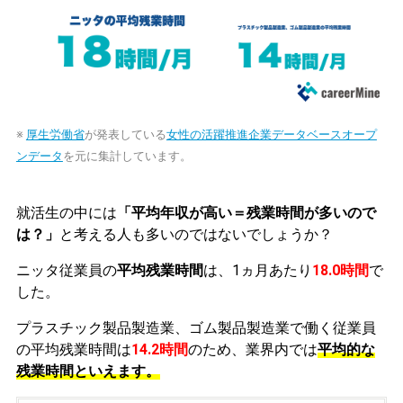
※
厚生労働省
が発表している
女性の活躍推進企業データベースオープ
ンデータ
を元に集計しています。
就活生の中には
「平均年収が高い＝残業時間が多いので
は？」
と考える人も多いのではないでしょうか？
ニッタ従業員の
平均残業時間
は、1ヵ月あたり
18.0時間
で
した。
プラスチック製品製造業、ゴム製品製造業で働く従業員
の平均残業時間は
14.2時間
のため、業界内では
平均的な
残業時間といえます。