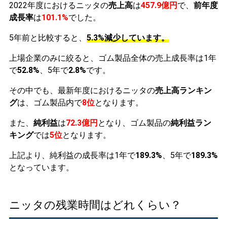
2022年度におけるニッタの
売上高
は
457.9億円
で、
前年度
成長率
は
101.1%
でした。
5年前と比較すると、
5.3%減少しています。
上場企業のみに絞ると、ゴム製品全体の売上成長率は1年
で
52.8%
、5年で
2.8%
です。
その中でも、最新年度におけるニッタの
売上高ランキン
グ
は、ゴム製品内で
8位
となります。
また、
純利益
は
72.3億円
となり、ゴム製品の
純利益ラン
キング
では
5位
となります。
上記より、純利益の成長率は1年で
189.3%
、5年で
189.3%
となっています。
ニッタの残業時間はどれくらい？