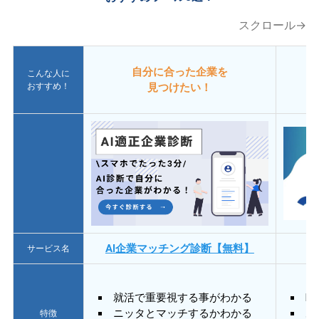
スクロール→
自分に合った企業を
こんな人に
おすすめ！
見つけたい！
AI企業マッチング診断【無料】
サービス名
就活で重要視する事がわかる
E
ニッタとマッチするかわかる
あ
特徴